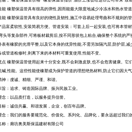
运输，"橡塑保温管价格"“橡塑保温管报价"油价上涨会给这些公司带来“致
性能 橡塑保温管具有很高的弹性,因而能最大限度地减少冷冻水和热水管
性能 橡塑保温管具有良好的绕性及韧性,施工中容易处理弯曲和不规则的管
产品富柔软性,安装简易方便。管道安装：可套上后一起安装,也可将本管
,弯头等复杂部件,可将板材裁剪后,按不同形状包上粘合,确保整个系统的
外表有橡胶的光滑平整,以及它本身的优异性能,不需另加隔汽层,防护层,减
备或管道检修时,剥离下来的本材料可重复使用,性能不变。
优点 橡塑保温管使用起来十分安全,既不会刺激皮肤,也不会危害健康。它
抗碱,性能。这些性能使橡塑成为保护管道的理想绝热材料,防止它们因大
精神：虔诚、精细、严谨、和谐。
宗旨：追求、铸造国际品牌、振兴民族工业。
理念：以品质打造，以服务提升信誉。
目标：诚信共赢、和谐发展，企业，创百年品牌。
理念：我们的服务要规范化、价值化、系列化、品牌化，要永远超过我们
名称：廊坊奥美斯保温建材有限公司