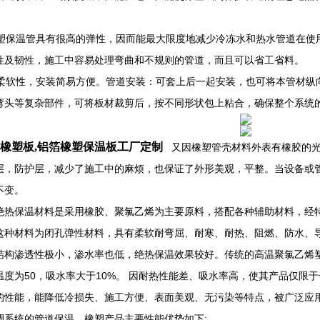
。
保温管具有很高的弹性，因而能最大限度地减少冷冻水和热水管道在使
性及韧性，施工中容易处理弯曲和不规则的管道，而且可以省工省料。
软性，安装简易方便。管道安装：可套上后一起安装，也可将本管材纵
弯头等复杂部件，可将板材裁剪后，按不同形状包上粘合，确保整个系统
橡塑板,铝箔橡塑保温板工厂定制
又因橡塑管壳材料外表有橡胶的光
层，防护层，减少了施工中的麻烦，也保证了外形美观，平整。当设备或
不变。
绝热保温材料是采用橡胶、聚氯乙烯为主要原料，搭配各种辅助材料，经
这种材料为闭孔弹性材料，具有柔软耐弯屈、耐寒、耐热、阻燃、防水、
结构渗透性极小，渗水率也低，绝热保温效果较好。传统的高温聚氯乙烯
温度为50，吸水率大于10%。 因耐热性能差、吸水率高，使其产品仅限
的性能，能降低冷损失、施工方便、表面美观、无污染等特点，被广泛应
调系统的管道保温。橡塑产品主要性能优势如下: