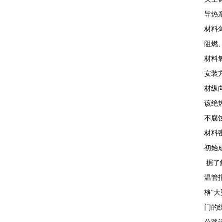
导热
材料
阻燃
材料
安装
材纵
该绝
不腐
材料
初始
据了
温管
格"
门的