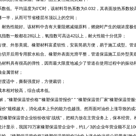
系数低。平均温度为0℃时，该材料导热系数为0.032，其表面放热系数
薄一半，从而可节省楼层吊顶以上的空间；
、耐热性能好。该材料中含有大量阻燃减烟原料，燃烧时产生的烟浓度极
氧指数一般都在28以上，氧指数可高达42以上，耐火性能十分优异；
方便、外形美观。橡塑材料富柔软性，安装简易方便，易于施工成型。管
向切开后用专用胶水粘合。橡塑外表面光滑平整，管道保温施工后外型美
热材料具有很高的弹性，因而最大限度地减少了管道在使用过程中的振动
蚀金属管材；
密度适中，撕裂强度好，方便裁切；
成本相对较高，综合成本低。
解，"橡塑保温管价格"“橡塑保温管报价" " “橡塑保温管厂家"橡塑保温管
报价"规模越大，消化成本上升的能力也越强。然而面对油价上涨导致的成
大型橡塑保温管企业纷纷收缩“战线"，把精力放在主营业务上，保本经营。
统计显示，我国70万家橡塑保温管企业中，约1／3的企业年营业额不足1