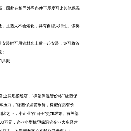
较高，因此在相同外界条件下厚度可比其他保温
低，且遇火不会熔化，具有自熄灭特性。该类
道安装时可用管材套上后一起安装，亦可将管
观；
和共振；
服务业属规模经济，"橡塑保温管价格"“橡塑保
本压力，“橡塑保温管报价，橡塑保温管价
相比之下，小企业的“日子"更加艰难。有关部
000万元，这些小型橡塑保温管企业大多经营