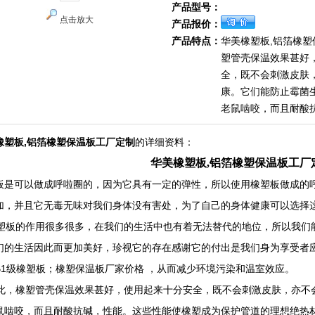
产品型号：
点击放大
产品报价：
产品特点：
华美橡塑板,铝箔橡
塑管壳保温效果甚好
全，既不会刺激皮肤
康。它们能防止霉菌
老鼠啮咬，而且耐酸
橡塑板,铝箔橡塑保温板工厂定制
的详细资料：
华美橡塑板,铝箔橡塑保温板工厂
板是可以做成呼啦圈的，因为它具有一定的弹性，所以使用橡塑板做成的
加，并且它无毒无味对我们身体没有害处，为了自己的身体健康可以选择
板的作用很多很多，在我们的生活中也有着无法替代的地位，所以我们
们的生活因此而更加美好，珍视它的存在感谢它的付出是我们身为享受者
B1级橡塑板；橡塑保温板厂家价格 ，从而减少环境污染和温室效应。
，橡塑管壳保温效果甚好，使用起来十分安全，既不会刺激皮肤，亦不
鼠啮咬，而且耐酸抗碱，性能。这些性能使橡塑成为保护管道的理想绝热