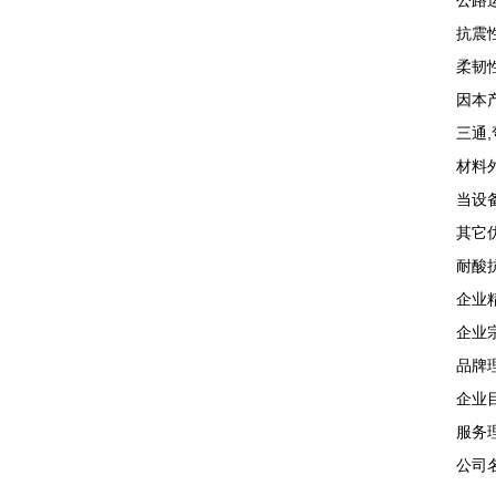
公路
抗震
柔韧
因本
三通
材料
当设
其它
耐酸
企业
企业
品牌
企业
服务
公司