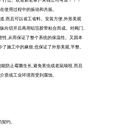
命"打击。欢迎新老客户来我公司考查！！！
道在使用过程中的振动和共振。
道,而且可以省工省料。安装方便,外形美观
材纵向切开后再用铝箔胶带粘合而成。对阀门,
严密性,从而保证了整个系统的保温性。又因本
少了施工中的麻烦,也保证了外形美观,平整。
们能防止霉菌生长,避免害虫或老鼠啮咬,而且
气介质或工业环境而受到腐蚀。
的契约。