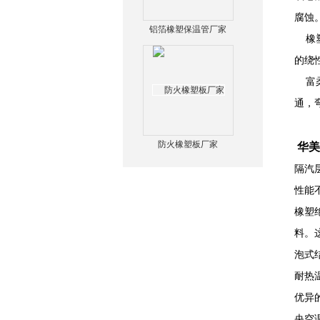
腐蚀
铝箔橡塑保温管厂家
橡塑
的绕
富柔
通，
防火橡塑板厂家
华美
隔汽
性能
橡塑
料。
泡式
耐热
优异
央空