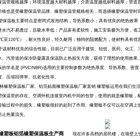
保温管规格越厚；环境湿度越大材料越厚；介质温度越低材料越厚；管道
价格也是受橡塑保温管品牌、橡塑保温管规格相关，而选择橡塑保温管时应
保温板主要特点是密闭式发泡结构，导热系数小；具有优良的绝热效果
使水汽不易透过，且吸水率低；产品富有柔软性，施工安装极为方便，省
40℃至120℃），耐火性良好，经久耐用；独特的阻燃配方，使材料具有
该材料优良的综合性能，目前已广泛应用于建筑、轻纺、医药、化工、
水、汽管道的保冷防凝露及保温防止热损失方面，获得了理想的使用效果
板的学名是 (PVC/NBR)选用的主要控制参数为绝热厚度、导热系数、
度、压缩回弹率、抗老化性等。
橡塑保温板厂家、铝箔贴面橡塑保温板厂家直销 橡塑板运用在我们生活
塑保温管的存在。空调外机连接室内机中间的包管，使用的就是橡塑板，
传输过程中的损失，橡塑板很好的起到了作用。橡塑板不仅可以在空调上
防止热量流失。
橡塑板铝箔橡塑保温板生产商
现在许多高档的居民楼，在墙壁上也