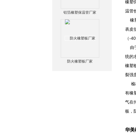
橡塑
温管
铝箔橡塑保温管厂家
橡塑
表皮
（-
由于
统的
防火橡塑板厂家
橡塑
裂强
榆林
有橡
气在
板，
华美