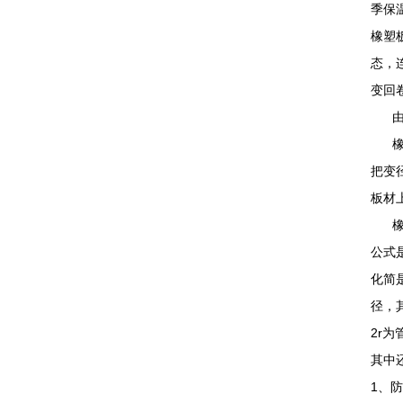
季保
橡塑
态，
变回
由于
橡塑
把变
板材
橡塑
公式是
化简是
径，
2r为
其中
1、