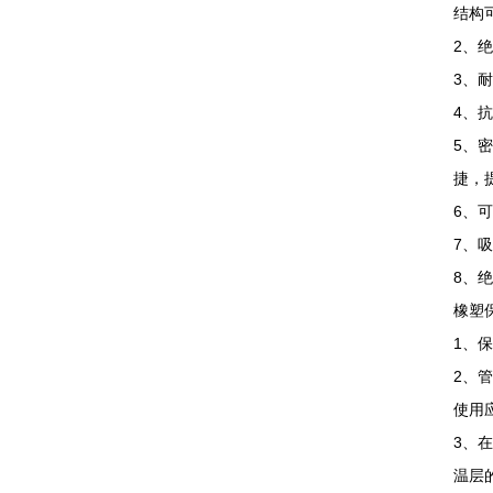
结构
2、
3、
4、
5、
捷，
6、
7、
8、
橡塑
1、
2、
使用
3、
温层