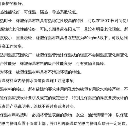
可保护的很好。
绝热性能较好：可保温、隔热，导热系数较低。
耐热时长：橡塑保温材料具有热稳定性较高的特性，可以在150℃长时间使
抗腐蚀抗老化性能较好：可以长期暴露在阳光下，且没有明显老化现象。
密度较小、重量极轻：橡塑保温材料具备在密度为80kg/m3以下，可以达到
提高工作效率。
可适用温度范围较广：橡塑保温管泡沫保温板的强度不会因温度变化而变
吸声性能好：橡塑保温材料的吸声性能良好，可有效隔音降噪。
绝对环保：橡塑保温材料具有不污染环境的特性。
保温材料室内给排水管道保温施工注意事项
保温材料的接口、所有缝隙均要求使用闭孔发泡橡塑专用胶水粘接严密，
管道保温应按设计要求及规范的规定进行，特别是保温层的厚度要按设计
应参照产品说明书，涂抹不得过多或者过少。
在保温材料粘接时，必须将管道表面的杂物、灰尘、油污清理干净，以保
的纵向拼缝应置于管道上部，并且相邻保温层的纵向拼缝应错开一定角度