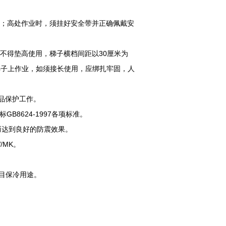
线；高处作业时，须挂好安全带并正确佩戴安
。
不得垫高使用，梯子横档间距以30厘米为
梯子上作业，如须接长使用，应绑扎牢固，人
品保护工作。
8624-1997各项标准。
而达到良好的防震效果。
/MK。
项目保冷用途。