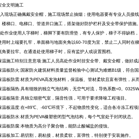
安全文明施工
进入现场正确佩戴安全帽，施工现场禁止抽烟；使用电器要有专业人员接
；楼梯口、电梯口、管道井口施工，搭架做好防护栏杆及安全带保护措施
高处作业使用人字梯时，梯脚下要有防滑垫，有专人保护，梯子不得缺档，
使用时上端要扎牢，单面梯与地面夹角以60-70度为宜，禁止二人同时在
底角要拉牢。在通道处使用梯子时，应有监护人或设置围档。
保温施工特别注意意项:施工人员高处作业时挂安全带、戴安全帽，做好成
保温板防火:国家防火建筑材料质量监督检验中心测试为难燃B1级，符合国标GB
保温板防震:材质为PEVA高发泡材料，保温板、管材柔软且富有弹性，从
保温板隔热:具有细致的独立气泡结构，无空气对流，导热系数<0。0325W
保温板隔音:具独立细密气室，隔音性强，可用于要求降噪工程项目。
保温板温度:在+89℃、-60℃环境下，不起物质性变化，适合各冷冻工程
保温板防水:材质为PEVA橡塑密闭型气泡结构，每个气室处于封闭状态。
保温板防腐:本物质为高分子聚合物，能防止酸碱盐的侵蚀。
保温板加工:易切割，易粘接，材质柔软，富弹性，特别便于安装施作。