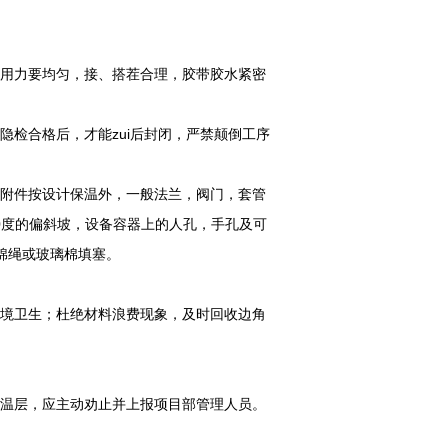
时用力要均匀，接、搭茬合理，胶带胶水紧密
隐检合格后，才能zui后封闭，严禁颠倒工序
等附件按设计保温外，一般法兰，阀门，套管
70度的偏斜坡，设备容器上的人孔，手孔及可
棉绳或玻璃棉填塞。
环境卫生；杜绝材料浪费现象，及时回收边角
保温层，应主动劝止并上报项目部管理人员。