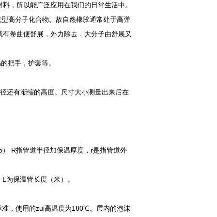
材料，所以能广泛应用在我们的日常生活中。
的线型高分子化合物。故自然橡胶通常处于高弹
就有卷曲便舒展，外力除去，大分子由舒展又
的把手，护套等。
小直径还有渐缩的高度。尺寸大小测量出来后在
b）（a-b） R指管道半径加保温厚度，r是指管道外
14，L为保温管长度（米）。
准，使用的zui高温度为180℃。层内的泡沫