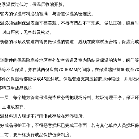
冬季温度过低时，保温层收缩开胶。
套管内的保温材料必须塞满，与管道保温紧密连接。
保温必须做到保温表面平整美观，不得有凹凸不平现象、做法正确，缠裹
，封口严密，无空鼓及松动,
建筑物的吊顶及管道内需要做保温的管道，必须在防腐试压合格，保温完成
。
管道附件的保温除寒冷地区室外架空管道及室内防结露保温的法兰，阀门
器等不应保温，并在其两侧应留70-80MM的间隙，在保温端部抹60度至
部件的保温端部应做成45度斜坡。保温管道支架应留膨胀伸缩缝，并用石
环境卫生成品保护
每一层、每个地方管道保温完毕后必需把现场碎料、垃圾清理干净，保证
，且堆放整齐。
保温材料进入现场不得雨淋或存放在潮湿场所。
做好成品保护工作，不得恶意损坏已完成工作面，若有其他单位人员损坏
交工前，要严格执行成品保护值班制度。