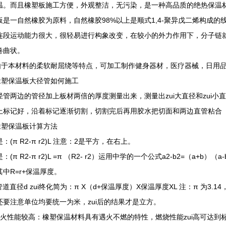
温。而且橡塑板施工方便，外观整洁，无污染，是一种高品质的绝热保温
板是一自然橡胶为原料，自然橡胶98%以上是顺式1,4-聚异戊二烯构成
连段运动能力很大，很轻易进行构象改变，在较小的外力作用下，分子链
卷曲状。
本材料的柔软耐屈绕等特点，可加工制作健身器材，医疗器械，日用品
保温板大径管如何施工
径管两边的管径加上板材两倍的厚度测量出来，测量出zui大直径和zui
上标记好，沿着标记逐渐切割，切割完后再用胶水把切面和两边直管粘合
保温板计算方法
：(π R2-π r2)L 注意：2是平方，在右上。
：(π R2-π r2)L =π （R2- r2）运用中学的一个公式a2-b2=（a+
其中R=r+保温厚度。
管道直径d zui终化简为：π X（d+保温厚度）X保温厚度XL 注：π 为3.
还要注意单位均要统一为米，zui后的结果才是立方。
防火性能较高：橡塑保温材料具有遇火不燃的特性，燃烧性能zui高可达到标