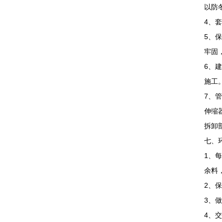
以防
4、
5、
牢固
6、
施工
7、
伸缩
拆卸
七、
1、
余料
2、
3、
4、