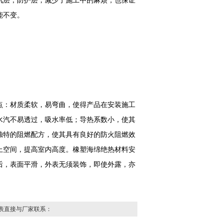
汽层，防护层，减少了施工中的麻烦，也保证
能不变。
点：材质柔软，易弯曲，使得产品在安装施工
水汽不易透过，吸水率低；导热系数小，使其
独特的阻燃配方，使其具有良好的防火阻燃效
上空间，提高室内高度。橡塑海绵绝热材料安
后，表面平滑，外表无须装饰，即使外露，亦
表直接与厂家联系：