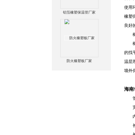
使用
铝箔橡塑保温管厂家
橡塑
良好
橡塑
橡塑
的找
防火橡塑板厂家
温层
墙外
海南
管材
宽度
内径
长度
长度