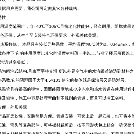
用户需要，我公司可定做其它各种规格。
特性：
适用温度范围广，自- 40℃至105℃且抗老化性能好，经久耐用。阻燃效果
绿色环保，从生产至安装符合环保要求，外观整体美观。
热系数低： 本品具有较低导热系数，平均温度为0℃时为0。034w/mk，表
境条件下,它的使用厚度比其它的温度材料薄一半以上,节省了楼层吊顶以
水汽透过率极低：
品为闭泡式结构,且表面平整光滑,所以外界空气中的水汽很难渗透到材料之
热系数,它的阴湿因子大于4.5×103,使它的整体既是保浊层又是防潮层。
保温管具有很高的弹性，因而能限度地减少冷冻水和热水管道在使用过程中
性及韧性，施工中容易处理弯曲和不规则的管道，而且可以省工省料。
方便，外形美观
产品富柔软性，安装简易方便。管道安装：可套上后一起安装，也可将本
三通、弯头等复杂部件，可将板材裁剪后，按不同形状包上粘合，确保整