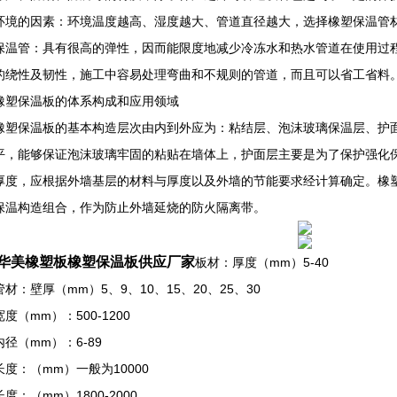
环境的因素：环境温度越高、湿度越大、管道直径越大，选择橡塑保温管
保温管：具有很高的弹性，因而能限度地减少冷冻水和热水管道在使用过程
的绕性及韧性，施工中容易处理弯曲和不规则的管道，而且可以省工省料
保温板的体系构成和应用领域
保温板的基本构造层次由内到外应为：粘结层、泡沫玻璃保温层、护面
平，能够保证泡沫玻璃牢固的粘贴在墙体上，护面层主要是为了保护强化
厚度，应根据外墙基层的材料与厚度以及外墙的节能要求经计算确定。橡
保温构造组合，作为防止外墙延烧的防火隔离带。
华美橡塑板橡塑保温板供应厂家
板材：厚度（mm）5-40
：壁厚（mm）5、9、10、15、20、25、30
（mm）：500-1200
（mm）：6-89
：（mm）一般为10000
：（mm）1800-2000