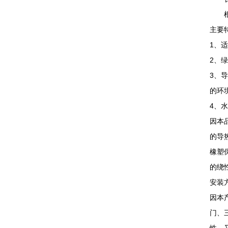
根据
主要
1、
2、
3、导
的环
4、
因本
的导
橡塑
的绕
安装
因本
门、