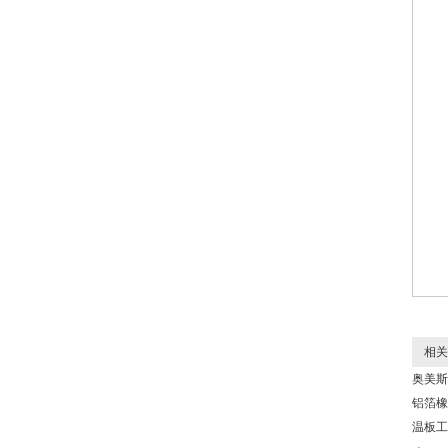
相关
奥美斯
铝箔橡
温板工