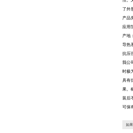
性。
了外
产品
应用范
产地
导热
抗压
我公
时极
具有
果。
装后
可保
如果