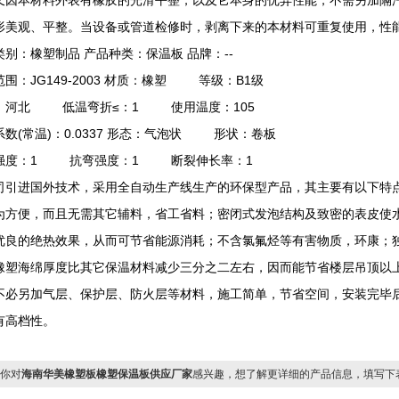
又因本材料外表有橡胶的光滑平整，以及它本身的优异性能，不需另加隔
形美观、平整。当设备或管道检修时，剥离下来的本材料可重复使用，性
类别：橡塑制品 产品种类：保温板 品牌：--
围：JG149-2003 材质：橡塑 等级：B1级
：河北 低温弯折≤：1 使用温度：105
系数(常温)：0.0337 形态：气泡状 形状：卷板
强度：1 抗弯强度：1 断裂伸长率：1
司引进国外技术，采用全自动生产线生产的环保型产品，其主要有以下特
为方便，而且无需其它辅料，省工省料；密闭式发泡结构及致密的表皮使
优良的绝热效果，从而可节省能源消耗；不含氯氟烃等有害物质，环康；
橡塑海绵厚度比其它保温材料减少三分之二左右，因而能节省楼层吊顶以
不必另加气层、保护层、防火层等材料，施工简单，节省空间，安装完毕
有高档性。
你对
海南华美橡塑板橡塑保温板供应厂家
感兴趣，想了解更详细的产品信息，填写下