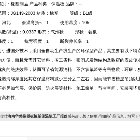
类别：橡塑制品 产品种类：保温板 品牌：--
围：JG149-2003 材质：橡塑 等级：B1级
：河北 低温弯折≤：1 使用温度：105
系数(常温)：0.0337 形态：气泡状 形状：卷板
强度：1 抗弯强度：1 断裂伸长率：1
司引进国外技术，采用全自动生产线生产的环保型产品，其主要有以下特
为方便，而且无需其它辅料，省工省料；密闭式发泡结构及致密的表皮使
优良的绝热效果，从而可节省能源消耗；不含氯氟烃等有害物质，环康；
橡塑海绵厚度比其它保温材料减少三分之二左右，因而能节省楼层吊顶以
不必另加气层、保护层、防火层等材料，施工简单，节省空间，安装完毕
有高档性。
你对
海南华美橡塑板橡塑保温板工厂报价
感兴趣，想了解更详细的产品信息，填写下