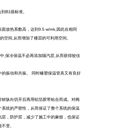
达到B1级标准。
面放热系数高，达到9.5 w/mk,因此在相同
上的空间,从而增加了楼层的可利用空间。
中,保冷保温不必再添加隔汽层,从而获得较佳
的振动和共振。 同时橡塑保温管具又有良好
管材纵向切开后再用铝箔胶带粘合而成。对阀
个系统的严密性，从而保证了整个系统的保温
汽层，防护层，减少了施工中的麻烦，也保证
能不变。