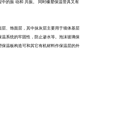
中的振 动和 共振。 同时橡塑保温管具又有
。
层、饰面层，其中抹灰层主要用于墙体基层
保温系统的牢固性，防止渗水等。泡沫玻璃保
塑保温板构造可和其它有机材料作保温层的外