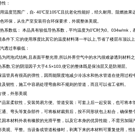
特性：
适用温度范围广，自- 40℃至105℃且抗老化性能好，经久耐用。阻燃效果
绿色环保，从生产至安装符合环保要求，外观整体美观。
热系数低： 本品具有较低导热系数，平均温度为0℃时为0。034w/mk，表
境条件下,它的使用厚度比其它的温度材料薄一半以上,节省了楼层吊顶以
水汽透过率极低：
品为闭泡式结构,且表面平整光滑,所以外界空气中的水汽很难渗透到材料之
热系数,它的阴湿因子大于4.5×103,使它的整体既是保浊层又是防潮层。
保温管具有很高的弹性，因而能限度地减少冷冻水和热水管道在使用过程中
性及韧性，施工中容易处理弯曲和不规则的管道，而且可以省工省料。
方便，外形美观
产品富柔软性，安装简易方便。管道安装：可套上后一起安装，也可将本
三通、弯头等复杂部件，可将板材裁剪后，按不同形状包上粘合，确保整
又因本材料外表有橡胶的光滑平整，以及它本身的优异性能，不需另加隔
形美观、平整。当设备或管道检修时，剥离下来的本材料可重复使用，性