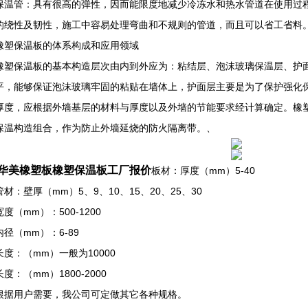
保温管：具有很高的弹性，因而能限度地减少冷冻水和热水管道在使用过程
的绕性及韧性，施工中容易处理弯曲和不规则的管道，而且可以省工省料
保温板的体系构成和应用领域
保温板的基本构造层次由内到外应为：粘结层、泡沫玻璃保温层、护面
平，能够保证泡沫玻璃牢固的粘贴在墙体上，护面层主要是为了保护强化
厚度，应根据外墙基层的材料与厚度以及外墙的节能要求经计算确定。橡
保温构造组合，作为防止外墙延烧的防火隔离带。、
华美橡塑板橡塑保温板工厂报价
板材：厚度（mm）5-40
：壁厚（mm）5、9、10、15、20、25、30
（mm）：500-1200
（mm）：6-89
：（mm）一般为10000
：（mm）1800-2000
用户需要，我公司可定做其它各种规格。