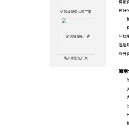
橡塑
良好
铝箔橡塑保温管厂家
橡塑
橡塑
的找
温层
墙外
防火橡塑板厂家
海南
管材
宽度
内径
长度
长度
根据