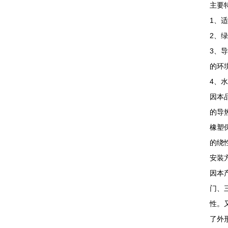
主要
1、
2、
3、导
的环
4、
因本
的导
橡塑
的绕
安装
因本
门、
性。
了外