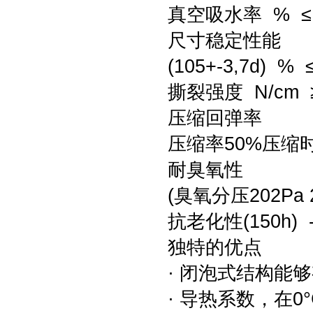
真空吸水率 % ≤
尺寸稳定性能
(105+-3,7d) % 
撕裂强度 N/cm ≥3.
压缩回弹率
压缩率50%压缩时间
耐臭氧性
(臭氧分压202Pa 
抗老化性(150h)
独特的优点
· 闭泡式结构能
· 导热系数，在0°