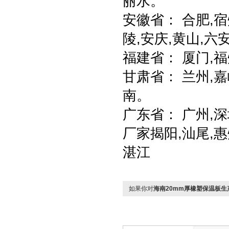
丽水。
安徽省： 合肥,宿
陵,安庆,黄山,六
福建省： 厦门,福
甘肃省： 兰州,嘉
南。
广东省： 广州,深
厂家揭阳,汕尾,惠
湛江
如果你对
海南20mm厚橡塑保温板生