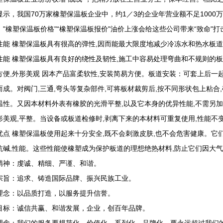
显示，我国70万家橡塑保温板企业中，约1／3的企业年营业额不足100
，"橡塑保温板价格"“橡塑保温板报价"油价上涨会给这些公司带来“致命
性能 橡塑保温板具有很高的弹性,因而能最大限度地减少冷冻水和热水板
性能 橡塑保温板具有良好的绕性及韧性,施工中容易处理弯曲和不规则的板
方便,外形美观 因本产品富柔软性,安装简易方便。板道安装：可套上后一
而成。对阀门,三通,弯头等复杂部件,可将板材裁剪后,按不同形状包上粘合
温性。又因本材料外表有橡胶的光滑平整,以及它本身的优异性能,不需另加
形美观,平整。当设备或板道检修时,剥离下来的本材料可重复使用,性能不
优点 橡塑保温板使用起来十分安全,既不会刺激皮肤,也不会危害健康。它
抗碱,性能。这些性能使橡塑成为保护板道的理想绝热材料,防止它们因大
精神：虔诚、精细、严谨、和谐。
宗旨：追求、铸造国际品牌、振兴民族工业。
理念：以品质打造，以服务提升信誉。
目标：诚信共赢、和谐发展，企业，创百年品牌。