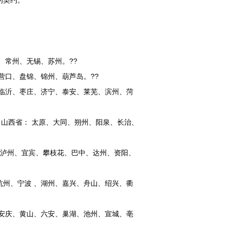
的契约。
、常州、无锡、苏州。??
营口、盘锦、锦州、葫芦岛。??
临沂、枣庄、济宁、泰安、莱芜、滨州、菏
 山西省： 太原、大同、朔州、阳泉、长治、
、泸州、宜宾、攀枝花、巴中、达州、资阳、
 杭州、宁波 、湖州、嘉兴、舟山、绍兴、衢
安庆、黄山、六安、巢湖、池州、宣城、亳