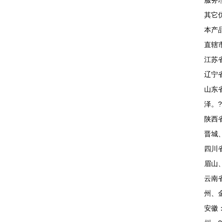
服务
其它
本产
直辖市
江苏
辽宁
山东
泽。?
陕西
晋城
四川
眉山
云南
州、
安徽