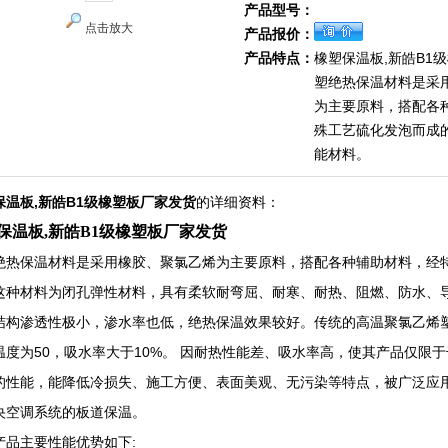
产品型号：
点击放大
产品报价：
产品特点：
橡塑保温板,新皓B1
塑绝热保温材料是采
为主要原料，搭配各
殊工艺硫化发泡而成
能材料。
保温板,新皓B1级橡塑板厂家发货
的详细资料：
保温板,新皓B1级橡塑板厂家发货
绝热保温材料是采用橡胶、聚氯乙烯为主要原料，搭配各种辅助材料，经
这种材料为闭孔弹性材料，具有柔软耐弯屈、耐寒、耐热、阻燃、防水、
结构渗透性极小，渗水率也低，绝热保温效果较好。传统的高温聚氯乙烯
温度为50，吸水率大于10%。 因耐热性能差、吸水率高，使其产品仅限
的性能，能降低冷损失、施工方便、表面美观、无污染等特点，被广泛应
央空调系统的板道保温。
产品主要性能优势如下: