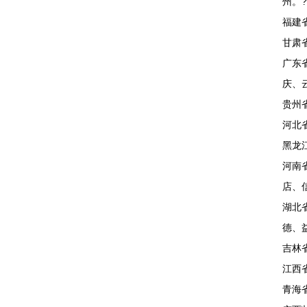
州。?
福建
甘肃
广东
庆、
贵州
河北
黑龙
河南
店、
湖北
德、
吉林
江西
青海