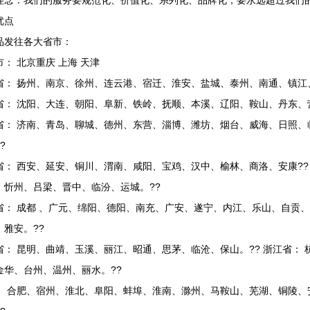
理念：我们的服务要规范化、价值化、系列化、品牌化，要永远超过我们
优点
品发往各大省市：
： 北京重庆 上海 天津
省： 扬州、南京、徐州、连云港、宿迁、淮安、盐城、泰州、南通、镇江
省： 沈阳、大连、朝阳、阜新、铁岭、抚顺、本溪、辽阳、鞍山、丹东、
省： 济南、青岛、聊城、德州、东营、淄博、潍坊、烟台、威海、日照、
?
省： 西安、延安、铜川、渭南、咸阳、宝鸡、汉中、榆林、商洛、安康??
、忻州、吕梁、晋中、临汾、运城。??
省： 成都 、广元、绵阳、德阳、南充、广安、遂宁、内江、乐山、自贡
、雅安。??
省： 昆明、曲靖、玉溪、丽江、昭通、思茅、临沧、保山。?? 浙江省：
金华、台州、温州、丽水。??
： 合肥、宿州、淮北、阜阳、蚌埠、淮南、滁州、马鞍山、芜湖、铜陵、