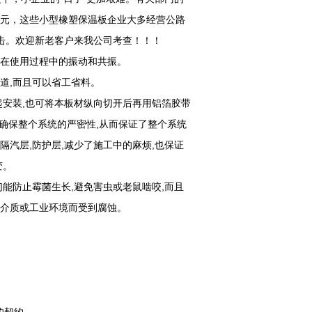
0万元，这些小型橡塑保温板企业大多经营公路
"打击。欢迎新老客户来我公司考查！！！
道在使用过程中的振动和共振。
道,而且可以省工省料。
起安装,也可将本板材纵向切开后再用铝箔胶带
,确保整个系统的严密性,从而保证了整个系统
隔汽层,防护层,减少了施工中的麻烦,也保证
变。
们能防止霉菌生长,避免害虫或老鼠啮咬,而且
气介质或工业环境而受到腐蚀。