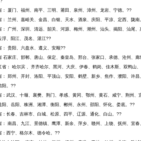
?
省： 厦门、福州、南平、三明、莆田、泉州、漳州、龙岩、宁德。??
省： 兰州、嘉峪关、金昌、白银、天水、酒泉、庆阳、平凉、定西、陇南
省： 广州、深圳、清远、韶关、河源、梅州、潮州、汕头、揭阳、汕尾、
云浮、阳江、茂名、湛江??
省： 贵阳、六盘水、遵义、安顺??
省 石家庄、邯郸、唐山、保定、秦皇岛、邢台、张家口、承德、沧州、廊坊
江省： 哈尔滨 、齐齐哈尔、黑河、大庆、伊春、鹤岗、佳木斯、双鸭山
省： 郑州、开封、洛阳、平顶山、安阳、鹤壁、新乡、焦作、濮阳、许昌
信阳。??
省：武汉、十堰、襄樊、荆门、孝感、黄冈、鄂州、黄石、咸宁、荆州、宜
益阳、岳阳、株洲、湘潭、衡阳、郴州、永州、邵阳、怀化、娄底。??
省：长春、吉林市、白城、松原、四平、辽源、通化、白山。??
省： 南昌、九江、景德镇、鹰潭、新余、萍乡、赣州、上饶、抚州、宜春
省：西宁、格尔木、德令哈。??