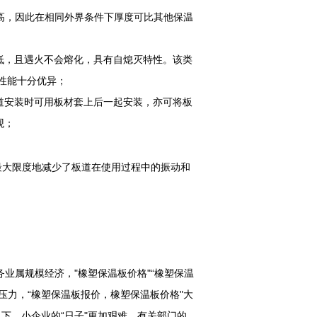
较高，因此在相同外界条件下厚度可比其他保温
低，且遇火不会熔化，具有自熄灭特性。该类
性能十分优异；
道安装时可用板材套上后一起安装，亦可将板
观；
最大限度地减少了板道在使用过程中的振动和
服务业属规模经济，"橡塑保温板价格"“橡塑保温
压力，“橡塑保温板报价，橡塑保温板价格"大
下，小企业的“日子"更加艰难。有关部门的