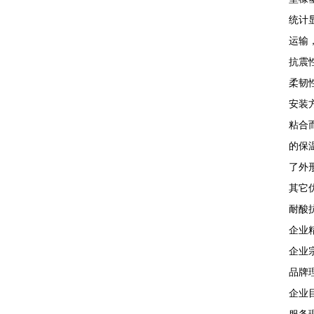
统计
运输
抗震
柔韧
安装
粘合
的保
了外
其它
耐酸
企业
企业
品牌
企业