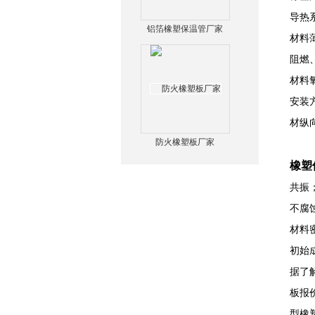
导热
铝箔橡塑保温管厂家
材料
阻燃
材料
安装
材纵
防火橡塑板厂家
橡塑
共振
不腐
材料
初始
据了
板报
型橡