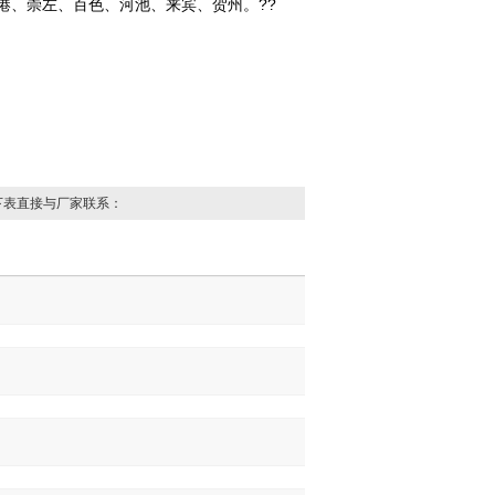
港、崇左、百色、河池、来宾、贺州。??
下表直接与厂家联系：