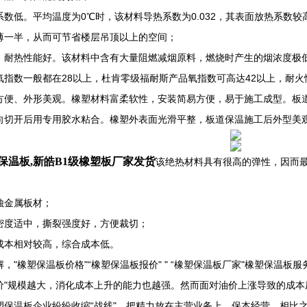
系数低。平均温度为0℃时，该材料导热系数为0.032，其表面放热系数
薄一半，从而可节省楼层吊顶以上的空间；
、耐热性能好。该材料中含有大量阻燃减烟原料，燃烧时产生的烟浓度极
氧指数一般都在28以上，杜肯零级福耐斯产品氧指数可高达42以上，耐火
方便、外形美观。橡塑材料富柔软性，安装简易方便，易于施工成型。板
向切开后用专用胶水粘合。橡塑外表面光滑平整，板道保温施工后外型美
保温板,新皓B1级橡塑板厂家发货
该绝热材料具有很高的弹性，因而
；
蚀金属板材；
密度适中，撕裂强度好，方便裁切；
成本相对较高，综合成本低。
解，"橡塑保温板价格"“橡塑保温板报价" " “橡塑保温板厂家"橡塑保温板
价"规模越大，消化成本上升的能力也越强。然而面对油价上涨导致的成本
塑保温板企业纷纷收缩“战线"，把精力放在主营业务上，保本经营。相比之