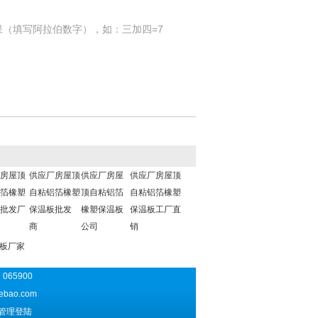
果（填写阿拉伯数字），如：三加四=7
房屋顶
供应厂房屋顶
供应厂房屋
供应厂房屋顶
箔橡塑
自粘铝箔橡塑
顶自粘铝箔
自粘铝箔橡塑
批发厂
保温板批发
橡塑保温板
保温板工厂直
商
公司
销
塑板厂家
065900
ebao.com
管理登陆