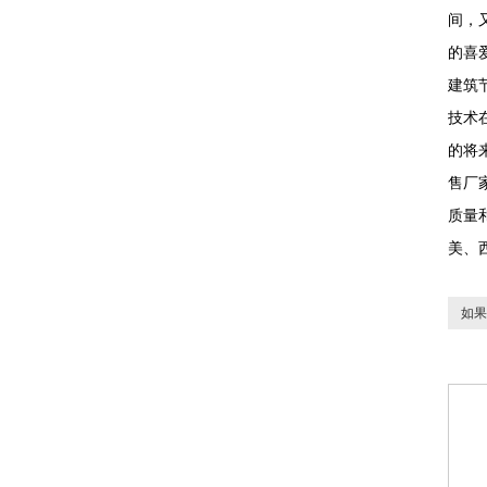
间，
的喜
建筑
技术
的将
售厂
质量
美、
如果