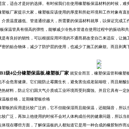
适宜，适合才是好的选择。有时候我们在使用橡塑板保温材料的时候，难
橡塑板厂家提示大家，橡塑板应该使用的厚度和所处环境和工作对象有直
、介质温度越低、管道通径越大，所需要的保温材料就厚，以保证完成工
板保温管具有很高的弹性，能够减少冷热水管道在使用过程中的振动和共
就是有良好的韧性，可以根据应用环境的不通而易改变自己来适应，让施
严密的贴合物体，减少了防护层的使用，也减少了施工的麻烦。而且剥离
B1级4公分橡塑保温板,橡塑板厂家
就安全而言，橡塑保温管和橡塑
也不会危害健康。它们能防止霉菌生长，避免害虫或老鼠啮咬，而且耐酸
绝热材料，防止它们因大气介质或工业环境而受到腐蚀。并且它具有一定
保温板价格，近期橡塑板价格
橡塑板的应用是比较广泛的，它不但能保湿而且能保温，还能隔音，所以
比较广泛，再加上他使用的时候不会对人体构成任何的健康问题，所以当
点体现在哪些方面，了解保温板的人都知道它是用一种合成的橡胶制作而