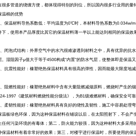
在很多管道的绕缠方便，都体现得特别的到位，所以国内很多行业用的量
保温棉的优势
保温材料导热系数低：平均温度为0℃时，本材料导热系数为0.034w/
件下，使用本产品厚度比其它的保温材料薄一半以上能达到相同的保温效
闭泡式结构：外界空气中的水汽很难渗透到材料之中，具有优异的抗水
层。湿阻因子μ值大于等于4500构成“内置"的防水气层，使整体即是保温
抗震性能好：橡塑绝热保温材料具有很高的弹性，因而能最大限度地减
。
阻燃性能好：橡塑绝热材料中含有大量阻燃减烟原料，燃烧时产生的烟
8624-1997《建筑材料燃烧性能分级法》，为B1级难燃材料，确保安全可
柔韧性能好：橡塑绝热材料具有良好的绕性及韧性，施工中容易处理弯
保温板绿色环保，因为这种保温材料在铺设以后，在太阳照射下，不会产
生任何污染环境的有毒体；第二，防火能力较强，因为这种材料大多采用
种保温材料有着非常好的效果；第三，对楼宇进行保温时，所要使用的保