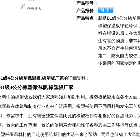
产品型号：
点击放大
产品报价：
产品特点：
新皓B1级4公分橡塑
橡塑保温板绿色环保
料在铺设以后，在太
生有害的物质，非常
所以不会产生任何污
第二，防火能力较强
多采用的国家制定的
B1级4公分橡塑保温板,橡塑板厂家
的详细资料：
B1级4公分橡塑保温板,橡塑板厂家
材料中的橡塑板被我们大家所熟知并加以利用。橡塑板被应用在各个方面
橡塑板在建筑和制冷行业也被广泛应用。橡塑板使用不同用料和发泡工艺
和工作需求中，拥有细密独立保温闭孔的橡塑板拥有相当好的保温能力，
率、较大的工作范围，较长的使用寿命和能胜任各种恶劣工作环境等优点
板保温材料的广泛使用给我们的生活带来了帮助，而且也节省了大量能