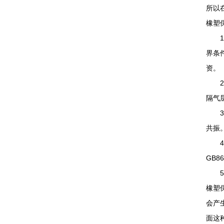
所以
橡塑
1、
界条
资。
2、
隔气
3、
共振
4、
GB
5、
橡塑
会产
面这