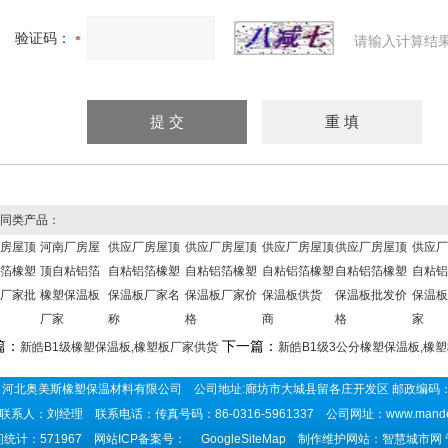
验证码：
请输入计算结
同类产品：
房屋顶
河南厂房屋
供应厂房屋顶
供应厂房屋顶
供应厂房屋顶
供应厂房屋顶
供应厂
箔橡塑
顶自粘铝箔
自粘铝箔橡塑
自粘铝箔橡塑
自粘铝箔橡塑
自粘铝箔橡塑
自粘铝
厂家批
橡塑保温板
保温板厂家名
保温板厂家价
保温板供货
保温板批发价
保温板
厂家
称
格
商
格
家
篇：
下一篇：
新皓B1级橡塑保温板,橡塑板厂家供货
新皓B1级3公分橡塑保温板,橡
河北奥美斯橡塑保温材料有限公司 公司地址:廊坊市大城县留各庄开发区 邮政编码：
联系人：刘经理 联系电话：传真号码：86-0316-5961337 公司网址：
www.mand
统计：571967 网站ICP备案号：
GoogleSiteMap
制作维护网站：智慧城市网