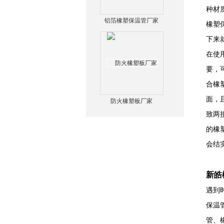
种材
铝箔橡塑保温管厂家
橡塑
下来
在使
要，
合橡
面，
防火橡塑板厂家
致两
的橡
会结
新皓
遇到
保温
管、