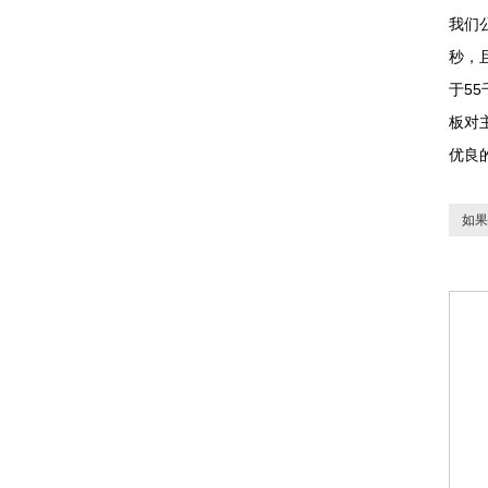
我们
秒，
于5
板对
优良
如果