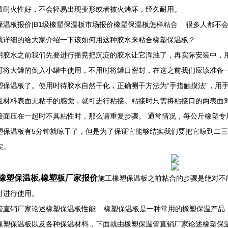
质耐火性好，不会轻易出现变形或者被火烤坏，经久耐用。
保温板报价|B1级橡塑保温板市场报价橡塑保温板怎样粘合 很多人都不
就详细的给大家介绍一下该如何用这种胶水来粘合橡塑保温板？
用胶水之前我们先要进行摇晃把沉淀的胶水让它浑浊了，再实际安装中，
可将大罐的倒入小罐中使用，不用时将罐口密封，在这之前我们应该准备
塑保温板了。使用时待胶水自然干化，正确测干方法为“手指触摸法"，用
且材料表面无粘手的感觉，就可进行粘接。粘接时只需将粘接口的两表面
接面压在一起时不具粘性时，那么请重复步骤。 通常情况，每公斤橡塑专
塑保温板有5分钟就晾干了，但是为了保证它能够结实我们要把它晾到二
实。
橡塑保温板,橡塑板厂家报价
施工橡塑保温板之前粘合的步骤是绝对不
时进行使用。
管直销厂家论述橡塑保温板性能 橡塑保温板是一种常用的橡塑保温产品
橡塑保温板以及各种保温材料，下面就由橡塑保温管直销厂家论述橡塑保