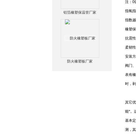
注：0
指氧指
铝箔橡塑保温管厂家
指数越
橡塑保
抗震性
柔韧
安装方
防火橡塑板厂家
阀门、
表有橡
时，剥
其它优
能*。
基本定
测，其