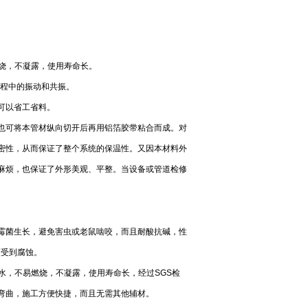
燃烧，不凝露，使用寿命长。
过程中的振动和共振。
可以省工省料。
也可将本管材纵向切开后再用铝箔胶带粘合而成。对
密性，从而保证了整个系统的保温性。又因本材料外
麻烦，也保证了外形美观、平整。当设备或管道检修
霉菌生长，避免害虫或老鼠啮咬，而且耐酸抗碱，性
而受到腐蚀。
水，不易燃烧，不凝露，使用寿命长，经过SGS检
弯曲，施工方便快捷，而且无需其他辅材。