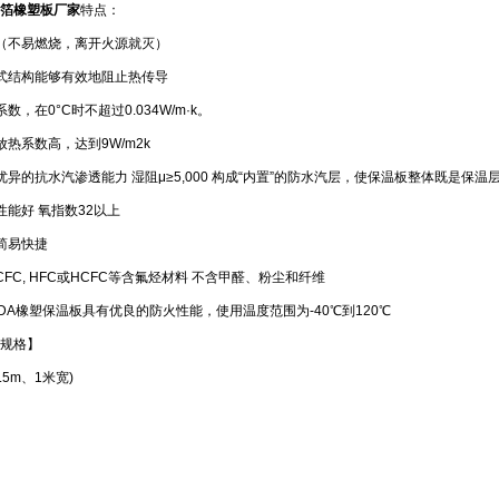
箔橡塑板厂家
特点：
燃（不易燃烧，离开火源就灭）
泡式结构能够有效地阻止热传导
系数，在0°C时不超过0.034W/m·k。
面放热系数高，达到9W/m2k
有优异的抗水汽渗透能力 湿阻μ≥5,000 构成“内置”的防水汽层，使保温板整体既是保
火性能好 氧指数32以上
装简易快捷
含CFC, HFC或HCFC等含氟烃材料 不含甲醛、粉尘和纤维
RDA橡塑保温板具有优良的防火性能，使用温度范围为-40℃到120℃
规格】
.5m、1米宽)