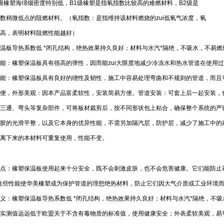
级橡塑海绵烟密度特别低，B1级橡塑是指氧指数比较高的难燃材料，B2级是
数稍微低点的阻燃材料。（氧指数：是指维持该材料燃烧的zui低氧气浓度，氧
高，表明材料阻燃性能越好）
温板导热系数低 *闭孔结构，绝热效果持久良好；材料与水汽*隔绝，不吸水，不易
能：橡塑保温板具有很高的弹性，因而能zui大限度地减少冷冻水和热水管道在使用
性能：橡塑保温板具有良好的绕性及韧性，施工中容易处理弯曲和不规则的管道，而且
便，外形美观：因本产品富柔软性，安装简易方便。管道安装：可套上后一起安装，
三通、弯头等复杂部件，可将板材裁剪后，按不同形状包上粘合，确保整个系统的严
胶的光滑平整，以及它本身的优异性能，不需另加隔汽层，防护层，减少了施工中的
离下来的本材料可重复使用，性能不变。
点：橡塑保温板使用起来十分安全，既不会刺激皮肤，也不会危害健康。它们能防止
这些性能使华美橡塑成为保护管道的理想绝热材料，防止它们因大气介质或工业环境
义：橡塑保温板导热系数低 *闭孔结构，绝热效果持久良好；材料与水汽*隔绝，不吸
实测值远远低于欧盟关于不含有毒物质的标准值，使用健康安全；外表柔软美观，易