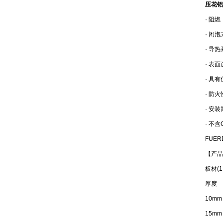
压花铝
· 阻
· 闭
· 导热
· 表
· 具
· 防
· 安
· 不
FUE
【产品
板材(1
厚度
10mm
15mm