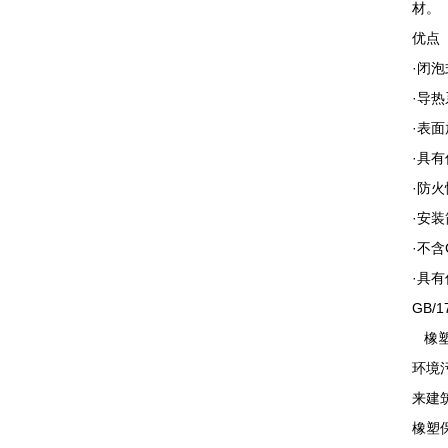
材。
优点
·闭
·导热
·表面
·具
·防
·安
·不含
·具
GB/
橡塑
环境
来建
橡塑