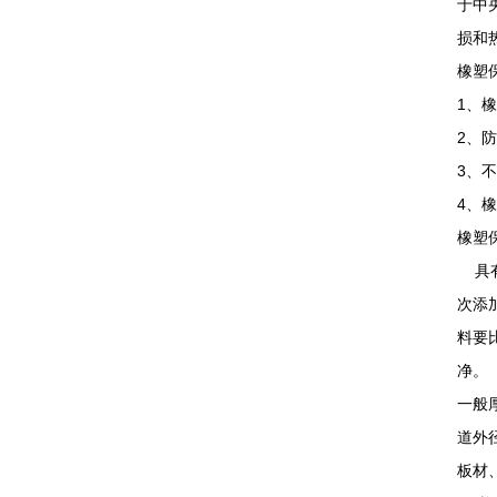
于中
损和
橡塑
1、
2、
3、不
4、
橡塑
具有
次添
料要
净。
一般厚
道外
板材