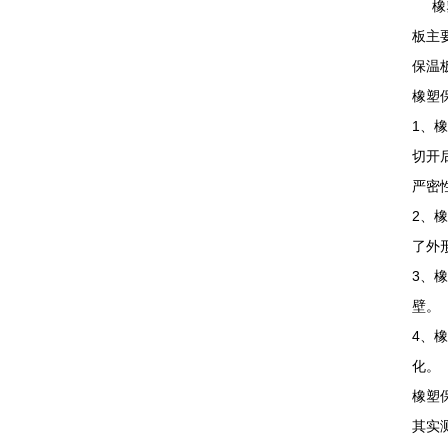
橡塑
板主
保温
橡塑
1、
切开
严密
2、
了外
3、
壁。
4、
化。
橡塑
其实