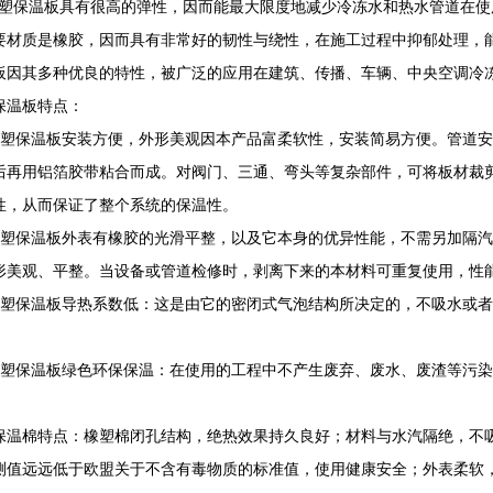
保温板具有很高的弹性，因而能最大限度地减少冷冻水和热水管道在使
要材质是橡胶，因而具有非常好的韧性与绕性，在施工过程中抑郁处理，
板因其多种优良的特性，被广泛的应用在建筑、传播、车辆、中央空调冷
保温板特点：
橡塑保温板安装方便，外形美观因本产品富柔软性，安装简易方便。管道
后再用铝箔胶带粘合而成。对阀门、三通、弯头等复杂部件，可将板材裁
性，从而保证了整个系统的保温性。
橡塑保温板外表有橡胶的光滑平整，以及它本身的优异性能，不需另加隔
形美观、平整。当设备或管道检修时，剥离下来的本材料可重复使用，性
橡塑保温板导热系数低：这是由它的密闭式气泡结构所决定的，不吸水或
橡塑保温板绿色环保保温：在使用的工程中不产生废弃、废水、废渣等污
保温棉特点：橡塑棉闭孔结构，绝热效果持久良好；材料与水汽隔绝，不吸
测值远远低于欧盟关于不含有毒物质的标准值，使用健康安全；外表柔软