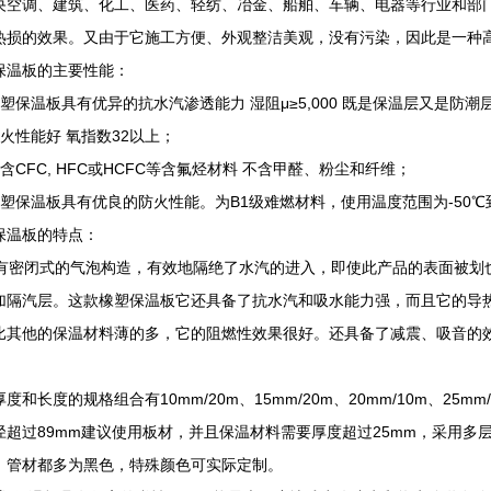
央空调、建筑、化工、医药、轻纺、冶金、船舶、车辆、电器等行业和部
热损的效果。又由于它施工方便、外观整洁美观，没有污染，因此是一种
保温板的主要性能：
橡塑保温板具有优异的抗水汽渗透能力 湿阻μ≥5,000 既是保温层又是防潮
防火性能好 氧指数32以上；
含CFC, HFC或HCFC等含氟烃材料 不含甲醛、粉尘和纤维；
橡塑保温板具有优良的防火性能。为B1级难燃材料，使用温度范围为-50℃到
保温板的特点：
密闭式的气泡构造，有效地隔绝了水汽的进入，即使此产品的表面被划
加隔汽层。这款橡塑保温板它还具备了抗水汽和吸水能力强，而且它的导
比其他的保温材料薄的多，它的阻燃性效果很好。还具备了减震、吸音的
度和长度的规格组合有10mm/20m、15mm/20m、20mm/10m、25m
径超过89mm建议使用板材，并且保温材料需要厚度超过25mm，采用多
、管材都多为黑色，特殊颜色可实际定制。