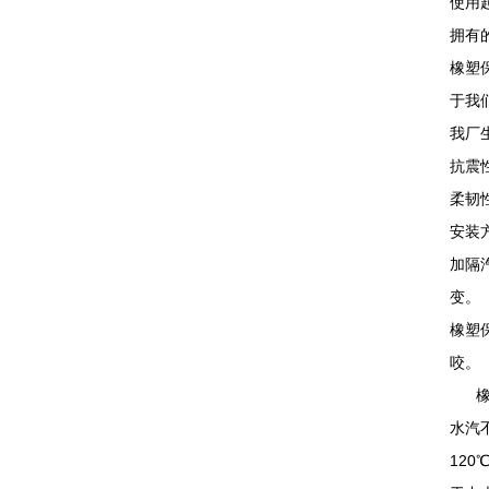
使用
拥有
橡塑
于我
我厂
抗震
柔韧
安装
加隔
变。
橡塑
咬。
橡塑
水汽
12