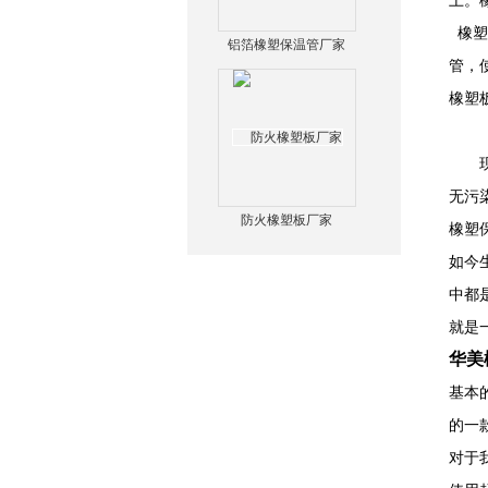
上。
橡塑
铝箔橡塑保温管厂家
管，
橡塑
现在
无污
防火橡塑板厂家
橡塑
如今
中都
就是
华美
基本
的一
对于