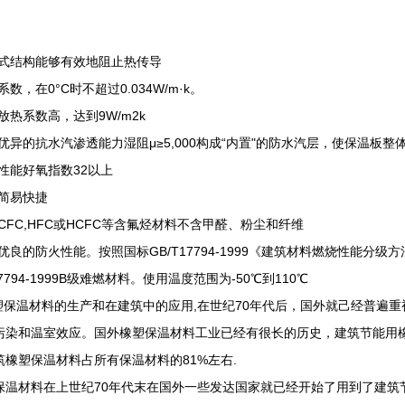
泡式结构能够有效地阻止热传导
系数，在0°C时不超过0.034W/m·k。
放热系数高，达到9W/m2k
有优异的抗水汽渗透能力湿阻μ≥5,000构成“内置"的防水汽层，使保温板
火性能好氧指数32以上
装简易快捷
CFC,HFC或HCFC等含氟烃材料不含甲醛、粉尘和纤维
有优良的防火性能。按照国标GB/T17794-1999《建筑材料燃烧性能分
17794-1999B级难燃材料。使用温度范围为-50℃到110℃
保温材料的生产和在建筑中的应用,在世纪70年代后，国外就己经普遍重
污染和温室效应。国外橡塑保温材料工业已经有很长的历史，建筑节能用橡
筑橡塑保温材料占所有保温材料的81%左右.
保温材料在上世纪70年代末在国外一些发达国家就已经开始了用到了建筑