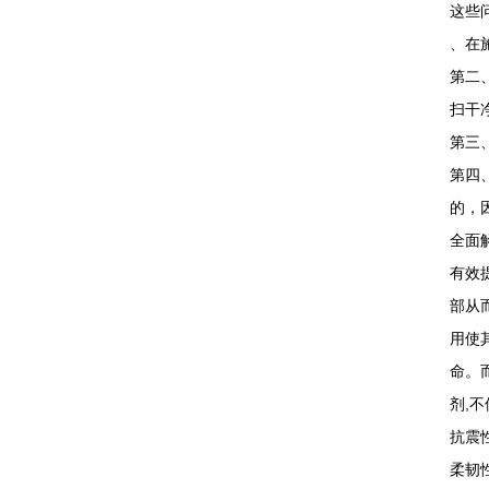
这些
、在
第二
扫干
第三
第四
的，
全面
有效
部从
用使
命。
剂,
抗震
柔韧