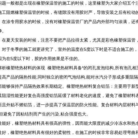
问题一般都是出现在橡塑保温管的施工的时候，这里橡塑为大家介绍五个
施工阻燃橡塑保温管的时候，有缝隙没有用胶封严，导致安装之后有松动
、在涂专用胶水的时候，没有对橡塑保温管厂的产品内外部均匀涂满，还
净。
、在夏天安装的时候，注意不要把产品拉得太紧，尤其是彩色橡塑保温管
、对于冬季的施工就更讲究了，室外的温度在5度以下时是不适合施工的
因为在5度以下时，胶的作用效果是不佳的。
解析橡塑绝热材料的体现 橡塑绝热材料具备*的闭孔发泡结构,所有泡孔相
提高产品的隔热性能,同时独立的密闭气泡结构,能对水汽分子形成多重阻隔
而能够保持产品隔热效果长期稳定。橡塑绝热材料复合铝箔：主要用于新型
其阻湿性能更好复合高强度铝箔延缓了材料老化的速度，避免了橡塑材料
而且外贴不燃铝箔，进一步提高了保温层的防火性能。复合材料内层材料与
不但避免了因粘结剂而产生的污染,粘合强度也大。
性能好，橡塑绝热材料具有很高的弹性，因而能大限度的减少冷冻水和热
性好，橡塑绝热材料具有很好的柔韧性，在施工的时候非常容易处理弯曲