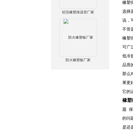
橡塑
选择
铝箔橡塑保温管厂家
说，
不管
橡塑
可广
低冷
防火橡塑板厂家
品质
那么
果更
它的
橡塑
题 
的问
是还