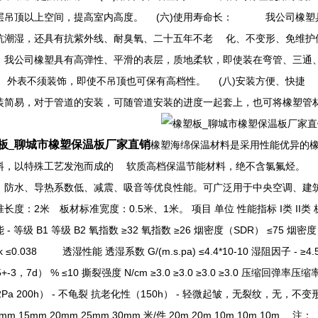
层吊顶以上空间，提高室内高度。 (六)使用寿命长： 我公司橡塑
抗潮湿，还具有抗紫外线、耐臭氧、二十五年不老 化、不变形、免维护使
司橡塑具有高弹性、平滑的表层，质地柔软，即使装在弯管、三通、
 外表不须装饰，即使不吊顶也可保有高档性。 (八)安装方便、快
装简易，对于管道的安装，可随管道安装的进度一起套上，也可将橡塑管
板_聊城市橡塑保温板厂家直销
橡塑海绵保温材料是采用性能优异的
料，以特殊工艺发泡而成的 软质高档保温节能材料，绝不含氯氟烃
、防水、导热系数低、减震、吸音等优良性能。可广泛用于中央空调
长度：2米 板材标准宽度：0.5米、1米。 项目 单位 性能指标 I类 II类 板 管 板
 - 等级 B1 等级 B2 氧指数 ≥32 氧指数 ≥26 烟密度（SDR） ≤75
.k ≤0.038 透湿性能 透湿系数 G/(m.s.pa) ≤4.4*10-10 湿阻因子 - 
5+-3，7d） % ≤10 撕裂强度 N/cm ≥3.0 ≥3.0 ≥3.0 ≥3.0 压缩回
2Pa 200h） - 不龟裂 抗老化性（150h） - 轻微起皱，无裂纹，
0mm 15mm 20mm 25mm 30mm 米/件 20m 20m 10m 10