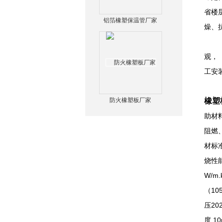
省楼
铝箔橡塑保温管厂家
燥、
我公
观，
工安
防火橡塑板厂家
橡塑
助材
阻燃
材标准
烧性能
W/m
（10
压20
度 1