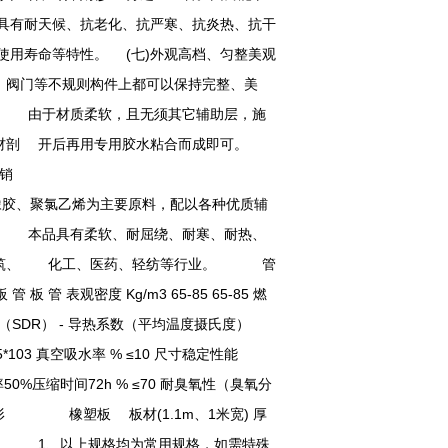
具有耐天候、抗老化、抗严寒、抗炎热、抗干
用寿命等特性。 (七)外观高档、匀整美观
阀门等不规则构件上都可以保持完整、美
捷 由于材质柔软，且无须其它辅助层，施
材剖 开后再用专用胶水粘合而成即可。
橡胶、聚氯乙烯为主要原料，配以各种优质辅
。 本品具有柔软、耐屈绕、耐寒、耐热、
、建筑、 化工、医药、轻纺等行业。 管
 管 表观密度 Kg/m3 65-85 65-85 燃
 烟密度（SDR） - 导热系数（平均温度摄氏度）
≥4.5*103 真空吸水率 % ≤10 尺寸稳定性能
弹率压缩率50%压缩时间72h % ≤70 耐臭氧性（臭氧分
无，不变形 橡塑板 板材(1.1m、1米宽) 厚
m 10m 注： 1、以上规格均为常用规格，如需特殊