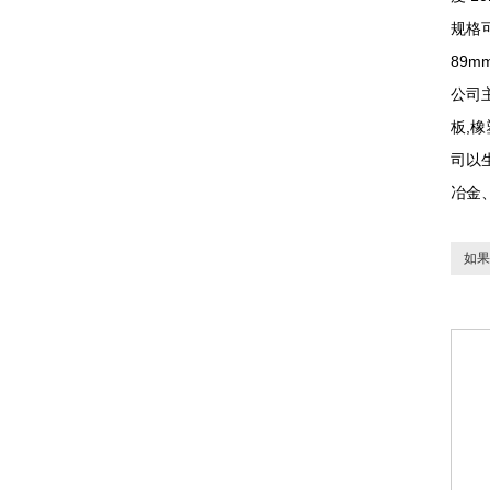
规格
89
公司
板,
司以
冶金
如果