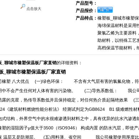
产品型号：
点击放大
产品报价：
产品特点：
橡塑板_聊城市橡塑
海绵保温材料是采用
聚氯乙烯为主要原料
助材料，以特殊工艺
高档保温节能材料，
板_聊城市橡塑保温板厂家直销
的详细资料：
板_聊城市橡塑保温板厂家直销
司橡塑 八大优点 (一)绿色环保： 不含有大气层有害的氯氟化物，符合I
用中不会产生任何对人体有害的污染物。 (二)导热系数低： 我公
结露的克星，热传导系数低并且保持稳定，对任何热介质起隔绝效果 (三
8624《建筑材料燃烧性能分析法》 经测试判定为GB8624 B1 级难
泡式结构，外界空气中的水很难渗透到材料之中，具有优异的抗水汽渗透能
橡塑的湿阻因子μ值大于3500（ISO9346） 构成内置 的防水汽层，
保 温层又是防潮层。 (五)用料薄、省空间 我公司橡塑使用厚度比