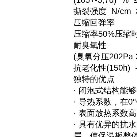
(105+-3,7d) % 
撕裂强度 N/cm ≥3.
压缩回弹率
压缩率50%压缩时间
耐臭氧性
(臭氧分压202Pa 
抗老化性(150h)
独特的优点
· 闭泡式结构能
· 导热系数，在0°
· 表面放热系数高
· 具有优异的抗水
层，使保温板整