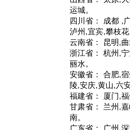
运城。
四川省： 成都 ,广
泸州,宜宾,攀枝花
云南省： 昆明,曲
浙江省： 杭州,宁波
丽水。
安徽省： 合肥,宿
陵,安庆,黄山,六
福建省： 厦门,福
甘肃省： 兰州,嘉
南。
广东省： 广州,深