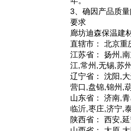
年。
3、确因产品质
要求
廊坊迪森保温建
直辖市： 北京重
江苏省： 扬州,南
江,常州,无锡,苏
辽宁省： 沈阳,大
营口,盘锦,锦州,
山东省： 济南,青
临沂,枣庄,济宁,
陕西省： 西安,延
山西省： 太原,大