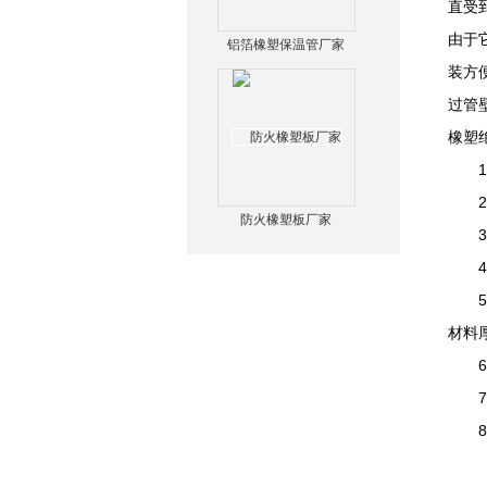
直受
由于
铝箔橡塑保温管厂家
装方
过管
橡塑
1、
2、
防火橡塑板厂家
3、
4、
5、
材料
6、
7、
8、