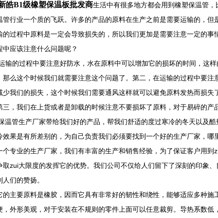
新皓B1级橡塑保温板批发商
生活中有很多地方都会用到橡塑保温管，
温管行业一个质的飞跃。许多的产品的原料在生产之前是需要运输的，但
输的过程中原料是一定会导致损失的，所以我们更加是需要注意一定的事
程中应该注意什么问题呢？
在运输的过程中要注意好防水，水在原料中可以增加它的损坏的时间，这
，那么这个时候我们就需要注意这个问题了。第二，在运输的过程中要注
减少我们的损失，这个时候我们需要通风这样就可以避免原料发热而损失
第三，我们在上货或者是卸载的时候注意不要损坏了原料，对于易碎的产
保温管生产厂家带给我们好的产品，帮我们舒适的度过寒冷的冬天以及酷
冷效果是有所差别的，为自己负责我们必须要找到一个好的生产厂家，哪
一个专业的生产厂家，我们有丰富的生产和销售经验，为了保证客户用到z
争取zui大限度的发挥它的优势。我们公司不仅给人们留下了深刻的印象
到人们的赞扬。
它的主要原料是橡胶，因而它具有非常好的韧性和绕性，能够适应多种施
便，外形美观，对于安装在不规则的零件上面可以任意裁剪。导热系数低