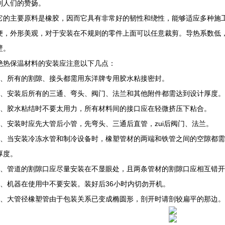
到人们的赞扬。
它的主要原料是橡胶，因而它具有非常好的韧性和绕性，能够适应多种施
便，外形美观，对于安装在不规则的零件上面可以任意裁剪。导热系数低
壁。
绝热保温材料的安装应注意以下几点：
所有的割隙、接头都需用东洋牌专用胶水粘接密封。
安装后所有的三通、弯头、阀门、法兰和其他附件都需达到设计厚度。
胶水粘结时不要太用力，所有材料间的接口应在轻微挤压下粘合。
安装时应先大管后小管，先弯头、三通后直管，zui后阀门、法兰。
当安装冷冻水管和制冷设备时，橡塑管材的两端和铁管之间的空隙都需
厚度。
管道的割隙口应尽量安装在不显眼处，且两条管材的割隙口应相互错开
机器在使用中不要安装。装好后36小时内切勿开机。
大管径橡塑管由于包装关系已变成椭圆形，剖开时请剖较扁平的那边。