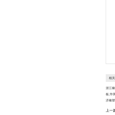
相关
浙江橡
板,华
济橡塑
上一