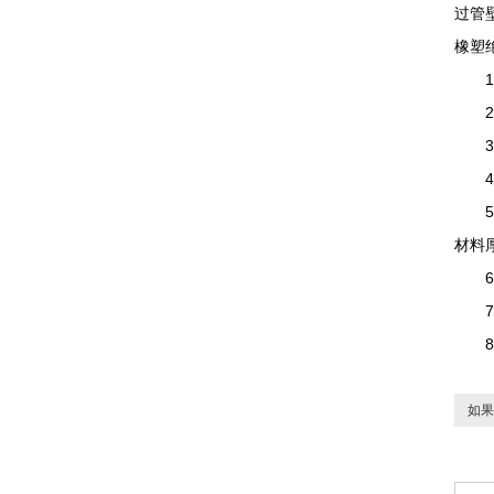
过管
橡塑
1、
2、
3、
4、
5、
材料
6、
7、
8、
如果