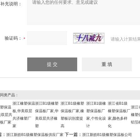
补充说明：
验证码：
请输入计算结
同类产品：
浙江橡塑保温
浙江B1级橡塑
浙江B1级橡塑
浙江B1级橡
浙江省B1级
塑保温
浙江
板,华美双层
保温板厂家,华
保温板厂家,橡
塑保温板厂
橡塑保温板厂
美双层共
橡塑
共济橡塑厂
美双层共济橡
塑板识别度提
家,个性化设
家,颜色多样
板厂家
铝箔
家
塑
高
计
化
篇：
下一篇：
浙江新皓B1级橡塑保温板供应厂家
浙江新皓B1级橡塑保温板公司