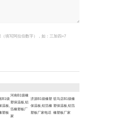
果（填写阿拉伯数字），如：三加四=7
河南B1级橡
省B1级
济源B1级橡塑
驻马店B1级橡
塑保温板,铝
保温板,
保温板,铝箔橡
塑保温板,铝箔
箔橡塑板厂
橡塑板
塑板厂家电话
橡塑板厂家
家