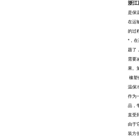
浙江
是保
在运
的过
*，
题了
需要
果。
橡塑
温保
作为
品，
直受
由于
装方