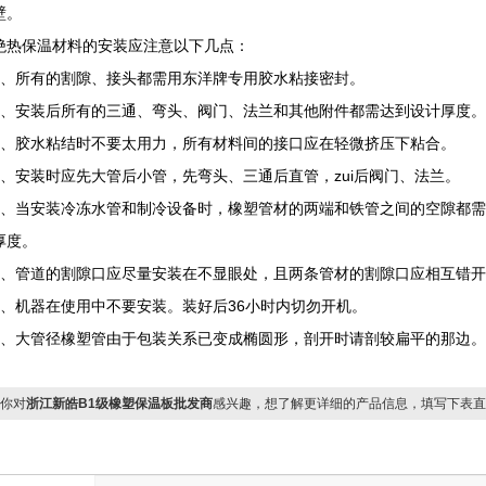
壁。
绝热保温材料的安装应注意以下几点：
所有的割隙、接头都需用东洋牌专用胶水粘接密封。
安装后所有的三通、弯头、阀门、法兰和其他附件都需达到设计厚度。
胶水粘结时不要太用力，所有材料间的接口应在轻微挤压下粘合。
安装时应先大管后小管，先弯头、三通后直管，zui后阀门、法兰。
当安装冷冻水管和制冷设备时，橡塑管材的两端和铁管之间的空隙都需
厚度。
管道的割隙口应尽量安装在不显眼处，且两条管材的割隙口应相互错开
机器在使用中不要安装。装好后36小时内切勿开机。
大管径橡塑管由于包装关系已变成椭圆形，剖开时请剖较扁平的那边。
你对
浙江新皓B1级橡塑保温板批发商
感兴趣，想了解更详细的产品信息，填写下表直