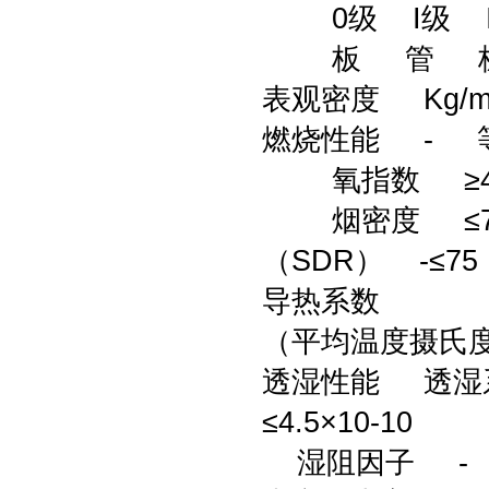
0级 I级 I
板 管 板
表观密度 Kg/m3
燃烧性能 - 
氧指数 ≥40
烟密度 ≤70
（SDR） -≤75
导热系数
（平均温度摄氏度）
透湿性能 透湿系数 G
≤4.5×10-10
湿阻因子 - ≤10×