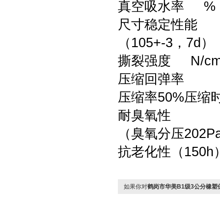
真空吸水率 % 
尺寸稳定性能
（105+-3，7d
撕裂强度 N/cm
压缩回弹率
压缩率50%压缩时
耐臭氧性
（臭氧分压202P
抗老化性（150
如果你对
鹤岗市华美B1级3公分橡塑