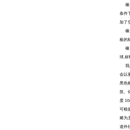
橡塑
条件
加了
橡塑
板的
橡塑
球,
我厂
会以
黑色
筑、
度 1
可根
烯为
道外