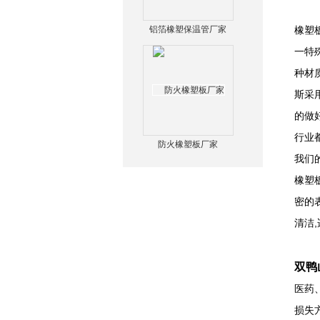
铝箔橡塑保温管厂家
橡塑
一特
种材
斯采
的做
行业
防火橡塑板厂家
我们
橡塑
密的
清洁
双鸭
医药
损失