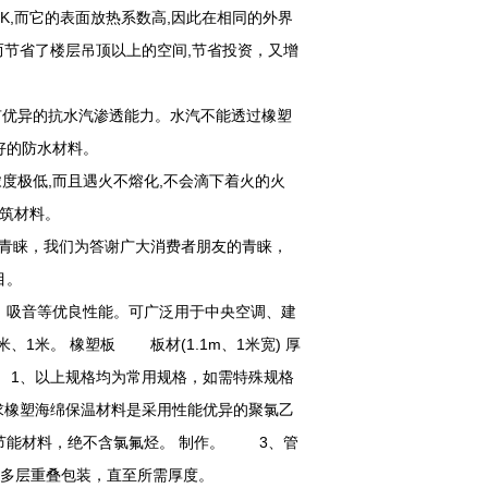
K,而它的表面放热系数高,因此在相同的外界
而节省了楼层吊顶以上的空间,节省投资，又增
优异的抗水汽渗透能力。水汽不能透过橡塑
好的防水材料。
极低,而且遇火不熔化,不会滴下着火的火
建筑材料。
青睐，我们为答谢广大消费者朋友的青睐，
目。
、吸音等优良性能。可广泛用于中央空调、建
1米。 橡塑板 板材(1.1m、1米宽) 厚
 10m 注： 1、以上规格均为常用规格，如需特殊规格
橡塑海绵保温材料是采用性能优异的聚氯乙
节能材料，绝不含氯氟烃。 制作。 3、管
用多层重叠包装，直至所需厚度。