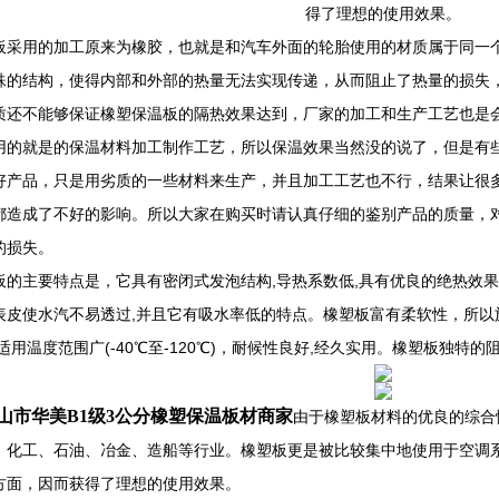
得了理想的使用效果。
板采用的加工原来为橡胶，也就是和汽车外面的轮胎使用的材质属于同一
殊的结构，使得内部和外部的热量无法实现传递，从而阻止了热量的损失
质还不能够保证橡塑保温板的隔热效果达到，厂家的加工和生产工艺也是
用的就是的保温材料加工制作工艺，所以保温效果当然没的说了，但是有
好产品，只是用劣质的一些材料来生产，并且加工工艺也不行，结果让很
都造成了不好的影响。所以大家在购买时请认真仔细的鉴别产品的质量，
的损失。
板的主要特点是，它具有密闭式发泡结构,导热系数低,具有优良的绝热效
表皮使水汽不易透过,并且它有吸水率低的特点。橡塑板富有柔软性，所以
,适用温度范围广(-40℃至-120℃)，耐候性良好,经久实用。橡塑板独特
山市华美B1级3公分橡塑保温板材商家
由于橡塑板材料的优良的综合
、化工、石油、冶金、造船等行业。橡塑板更是被比较集中地使用于空调
方面，因而获得了理想的使用效果。