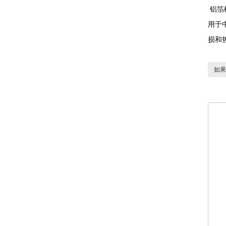
铝箔
用于
损和
如果