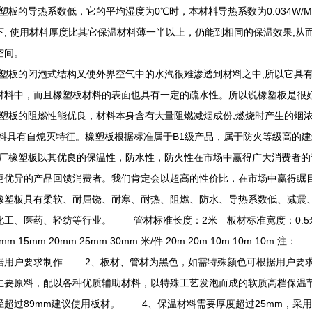
板的导热系数低，它的平均湿度为0℃时，本材料导热系数为0.034W/M
下, 使用材料厚度比其它保温材料薄一半以上，仍能到相同的保温效果,从
空间。
板的闭泡式结构又使外界空气中的水汽很难渗透到材料之中,所以它具有
材料中，而且橡塑板材料的表面也具有一定的疏水性。所以说橡塑板是很
板的阻燃性能优良，材料本身含有大量阻燃减烟成份,燃烧时产生的烟浓度
材料具有自熄灭特征。橡塑板根据标准属于B1级产品，属于防火等级高的
橡塑板以其优良的保温性，防水性，防火性在市场中赢得广大消费者的
更优异的产品回馈消费者。我们肯定会以超高的性价比，在市场中赢得瞩
橡塑板具有柔软、耐屈饶、耐寒、耐热、阻燃、防水、导热系数低、减震
化工、医药、轻纺等行业。 管材标准长度：2米 板材标准宽度：0.5米、
0mm 15mm 20mm 25mm 30mm 米/件 20m 20m 10m 10m
据用户要求制作 2、板材、管材为黑色，如需特殊颜色可根据用户要求
主要原料，配以各种优质辅助材料，以特殊工艺发泡而成的软质高档保温
径超过89mm建议使用板材。 4、保温材料需要厚度超过25mm，采