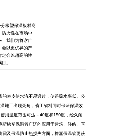
公分橡塑保温板材商
，防火性在市场中
睐，我们为答谢广
，会以更优异的产
肯定会以超高的性
瞩目。
密的表皮使水汽不易透过，使得吸水率低。公
保温施工出现死角，省工省料同时保证保温效
用温度范围可达－40度和150度，经久耐
克斯橡塑保温管广泛的应用于建筑、轻纺、医
防霜及保温防止热损失方面，橡塑保温管更获