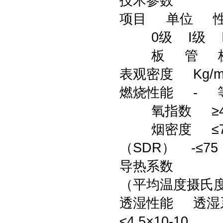
技术参数
项目 单位 性
0级 I级 I
板 管 板
表观密度 Kg/m3
燃烧性能 - 
氧指数 ≥40
烟密度 ≤70
（SDR） -≤75
导热系数
（平均温度摄氏度）
透湿性能 透湿系数 G
≤4.5×10-10