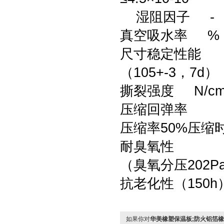
湿阻因子 - ≤10×
真空吸水率 % 
尺寸稳定性能
（105+-3，7d
撕裂强度 N/cm
压缩回弹率
压缩率50%压缩时
耐臭氧性
（臭氧分压202P
抗老化性（150
如果你对
华美橡塑保温板;防火铝箔