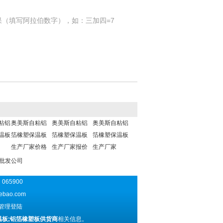
果（填写阿拉伯数字），如：三加四=7
粘铝
奥美斯自粘铝
奥美斯自粘铝
奥美斯自粘铝
温板
箔橡塑保温板
箔橡塑保温板
箔橡塑保温板
生产厂家价格
生产厂家报价
生产厂家
板批发公司
065900
ebao.com
管理登陆
温板;铝箔橡塑板供货商
相关信息。