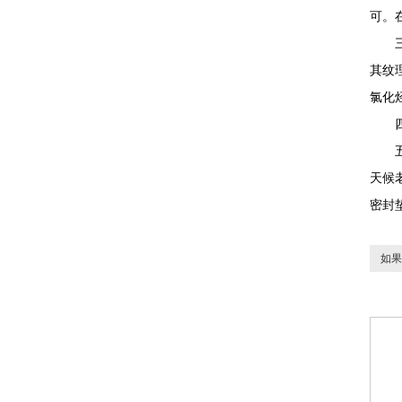
可。
三、
其纹
氯化
四、
五、
天候
密封
如果