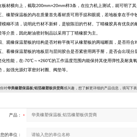
在板材横向上，截取200mm×20mm样3条，在拉力机上测试，就可明了
橡塑保温板的内在质量首先看材质可用手掂和眼观，若地板拿在手中较
理模糊不清，说明此竹材不新鲜，是较陈旧的竹材。丁晴橡胶具有优良的
烃等介质，因此耐油密封制品以采用丁丁晴橡胶为主。
观橡保温塑板的结构是否对称平衡可从橡塑板的两端断面，是否符合对
看橡保温塑板的地板层与层间胶合是否紧密用两手掰，是否会出现分层
老化性能，在-70℃～+260℃的工作温度范围内能保持其使用弹性及耐
垫，如强光源灯罩密封衬圈、阀垫等。
你对
华美橡塑保温板;铝箔橡塑板供货商
感兴趣，想了解更详细的产品信息，填写下表
产品：
您的单位：