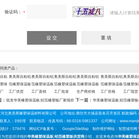
验证码：
请输入计算结
同类产品：
自粘
奥美斯自粘铝
奥美斯自粘铝
奥美斯自粘铝
奥美斯自粘铝
奥美斯自粘铝
奥美斯自
塑保
箔橡塑保温板
箔橡塑保温板
箔橡塑保温板
箔橡塑保温板
箔橡塑保温板
箔橡塑保
厂
工厂供货
工厂直销
工厂批发
生产商价格
工厂价格
工厂现货
篇：
下一篇：
批发华美橡塑保温板;铝箔橡塑板厂家报价
华美橡塑保温板;铝箔橡塑
河北奥美斯橡塑保温材料有限公司 公司地址:廊坊市大城县留各庄开发区 邮政编码：
联系人：刘经理 联系电话：传真号码：86-0316-5961337 公司网址：
www.mand
统计：578476 网站ICP备案号：
GoogleSiteMap
制作维护网站：智慧城市网
司为您提供详细的
华美橡塑保温板;铝箔橡塑板供货商
介绍，欢迎来电咨询
华美橡塑保