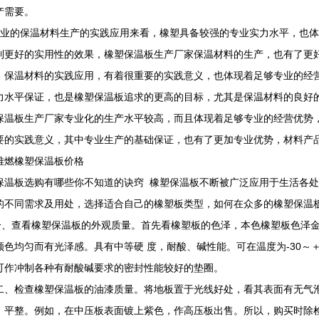
产需要。
业的保温材料生产的实践应用来看，橡塑具备较强的专业实力水平，也体
到更好的实用性的效果，橡塑保温板生产厂家保温材料的生产，也有了更好
。保温材料的实践应用，有着很重要的实践意义，也体现着足够专业的经
力水平保证，也是橡塑保温板追求的更高的目标，尤其是保温材料的良好
保温板生产厂家专业化的生产水平较高，而且体现着足够专业的经营优势
要的实践意义，其中专业生产的基础保证，也有了更加专业优势，材料产
难燃橡塑保温板价格
保温板选购有哪些你不知道的诀窍 橡塑保温板不断被广泛应用于生活各
的不同需求及用处，选择适合自己的橡塑板类型，如何在众多的橡塑保温
查看橡塑保温板的外观质量。首先看橡塑板的色泽，本色橡塑板色泽金
颜色均匀而有光泽感。具有中等硬 度，耐酸、碱性能。可在温度为-30～＋
可作冲制各种有耐酸碱要求的密封性能较好的垫圈。
检查橡塑保温板的油漆质量。将地板置于光线好处，看其表面有无气泡
、平整。例如，在中压板表面镀上紫色，作高压板出售。所以，购买时除