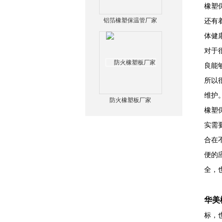
橡塑
铝箔橡塑保温管厂家
还有
体健
对于
良能
所以
维护
防火橡塑板厂家
橡塑
实需
合在
便的
全，
华美
标，