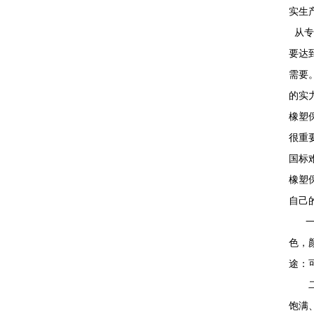
实生
从专
要达
需要
的实
橡塑
很重
国标
橡塑
自己
一、
色，
途：
二、
饱满