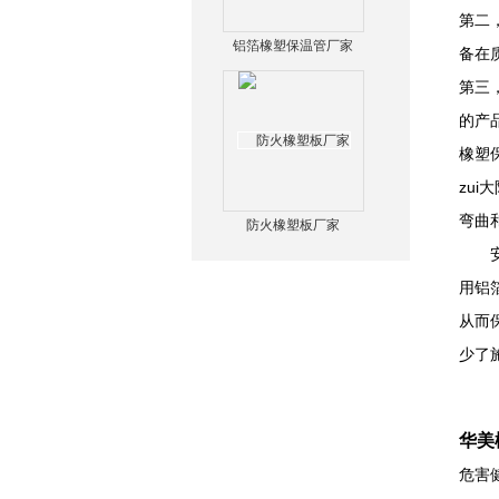
第二
铝箔橡塑保温管厂家
备在
第三
的产
橡塑
zu
弯曲
防火橡塑板厂家
安装
用铝
从而
少了
华美
危害