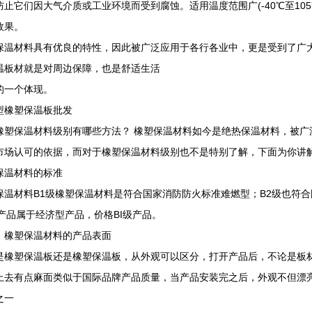
防止它们因大气介质或工业环境而受到腐蚀。适用温度范围广(-40℃至10
效果。
保温材料具有优良的特性，因此被广泛应用于各行各业中，更是受到了广
温板材就是对周边保障，也是舒适生活
的一个体现。
型橡塑保温板批发
橡塑保温材料级别有哪些方法？ 橡塑保温材料如今是绝热保温材料，被广
市场认可的依据，而对于橡塑保温材料级别也不是特别了解，下面为你讲
保温材料的标准
保温材料B1级橡塑保温材料是符合国家消防防火标准难燃型；B2级也符
级产品属于经济型产品，价格BI级产品。
、橡塑保温材料的产品表面
是橡塑保温板还是橡塑保温板，从外观可以区分，打开产品后，不论是板材
上去有点麻面类似于国际品牌产品质量，当产品安装完之后，外观不但漂
之一