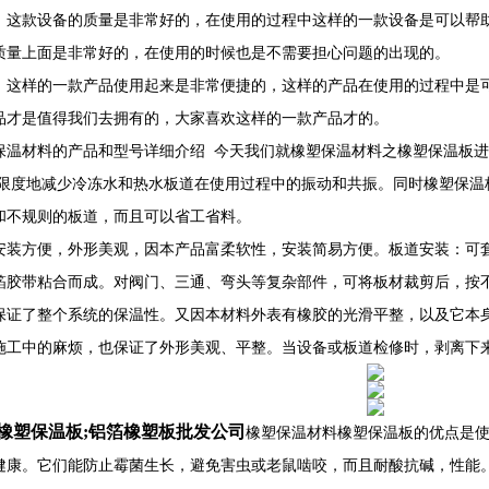
，这款设备的质量是非常好的，在使用的过程中这样的一款设备是可以帮
质量上面是非常好的，在使用的时候也是不需要担心问题的出现的。
，这样的一款产品使用起来是非常便捷的，这样的产品在使用的过程中是
品才是值得我们去拥有的，大家喜欢这样的一款产品才的。
保温材料的产品和型号详细介绍 今天我们就橡塑保温材料之橡塑保温板
i大限度地减少冷冻水和热水板道在使用过程中的振动和共振。同时橡塑保
和不规则的板道，而且可以省工省料。
方便，外形美观，因本产品富柔软性，安装简易方便。板道安装：可套
箔胶带粘合而成。对阀门、三通、弯头等复杂部件，可将板材裁剪后，按
保证了整个系统的保温性。又因本材料外表有橡胶的光滑平整，以及它本
施工中的麻烦，也保证了外形美观、平整。当设备或板道检修时，剥离下
橡塑保温板;铝箔橡塑板批发公司
橡塑保温材料橡塑保温板的优点是
健康。它们能防止霉菌生长，避免害虫或老鼠啮咬，而且耐酸抗碱，性能