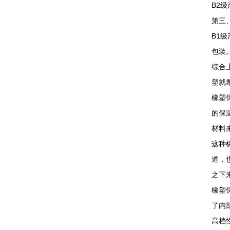
B2
第三
B1
包装
综合
塑就
橡塑
的保
材料
这种
道，
之下
橡塑
了内
高档