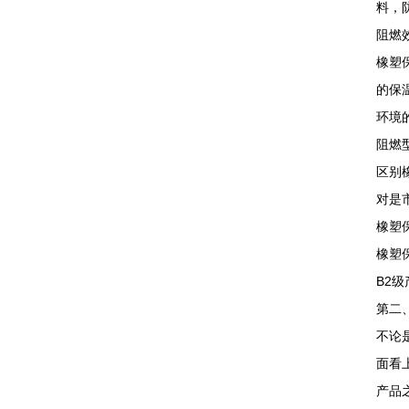
料，
阻燃
橡塑
的保
环境
阻燃
区别
对是
橡塑
橡塑
B2
第二
不论
面看
产品