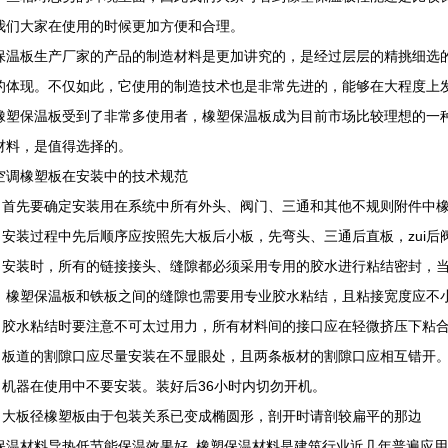
我们大家在使用的时候更加方便和合理。
保温板生产厂家的产品的制造材料是更加讲究的，是经过层层的精挑细选
的体现。不仅如此，它使用的制造技术也是非常先进的，能够在大程度上
橡塑保温板受到了非常多使用者，橡塑保温板成为目前市场比较理想的一
材料，是值得选择的。
空调橡塑板在安装中的技术规范
首先要确定安装用在系统中所有外头、阀门、三通和其他不规则附件中橡
安装过程中先后顺序应按照先大板后小板，先弯头、三通后直板，zui后
安装时，所有的链接接头、缝隙都必须采用专用的胶水进行粘结密封，当
，橡塑保温板和铁板之间的缝隙也需要用专业胶水粘结，且粘接宽度应不
胶水粘结时要注意不可太过用力，所有材料间的接口应在轻微挤压下粘
板道的割隙口应尽量安装在不显眼处，且两条板材的割隙口应相互错开
机器在使用中不要安装。装好后36小时内切勿开机。
大板径橡塑板由于包装关系已变成椭圆形，剖开时请剖较扁平的那边
保温材料导热低节能保温效果好 橡塑保温材料是建筑行业近几年普遍应