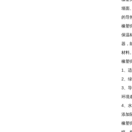
墙面
的导
橡塑
保温
器，
材料
橡塑
1、
2、
3、
环境
4、
添加
橡塑