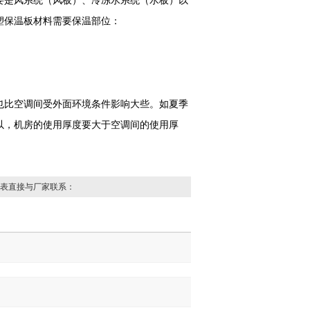
要是风系统（风板）、冷冻水系统（水板）以
塑保温板材料需要保温部位：
也比空调间受外面环境条件影响大些。如夏季
以，机房的使用厚度要大于空调间的使用厚
表直接与厂家联系：