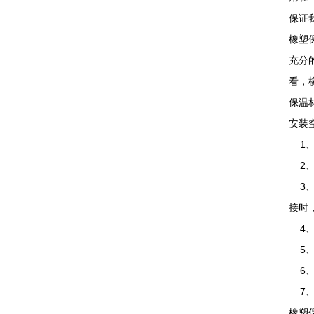
保证
橡塑
充分
看，
保温
安装
1、
2、
3、
接时
4、
5、
6、
7、
橡塑