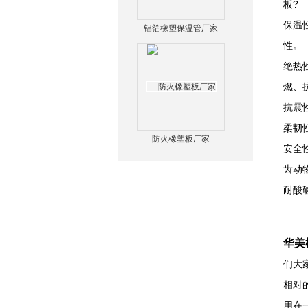
板?
保温
铝箔橡塑保温管厂家
性。
绝热
燃、
抗震
柔韧
防火橡塑板厂家
安全
齿动
耐酸
华美
们大
相对
用在