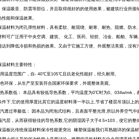
、保温吸音、防震等部位，并且取得很好的的使用效果，被建筑行业所接
热性能和保温效果。
保温材料为闭孔弹性材料，具有柔软、耐屈绕、耐寒、耐热、阻燃、防水
材料可广泛用于中央空调、建筑、 化工、医药、轻纺、冶金、船舶、车辆
能达到降低冷损和热损的效果。又由于它施工方便、外观整洁美观，没有污
。
保温材料主要特性：
适用温度范围广，自- 40℃至105℃且抗老化性能好，经久耐用。
绿色环保，从生产至安装符合国家环保要求，外观整体美观。
导热系数低： 本品具有较低导热系数，平均温度为0℃时为0。034w/mk，表
条件下,它的使用厚度比其它的温度材料薄一半以上,节省了楼层吊顶以上的
水汽透过率极低： 因本品为闭泡式结构，且表面平整光滑,所以外界空气中
隔汽层，从而获得较佳的导热系数,它的阴湿因子大于4.5×103，使它的
保温板比传统保温材料保冷性能更突出 橡塑保温板我们耳熟能详的保温