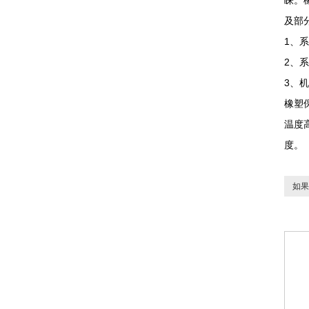
睐。
及部
1、
2、
3、
橡塑
温度
度。
如果