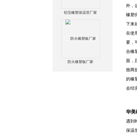
外，
铝箔橡塑保温管厂家
橡塑
下来
在使
要，
合橡
面，
防火橡塑板厂家
致两
的橡
会结
华美
遇到
保温