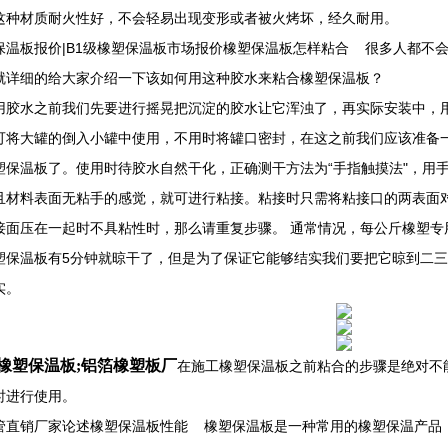
这种材质耐火性好，不会轻易出现变形或者被火烤坏，经久耐用。
保温板报价|B1级橡塑保温板市场报价橡塑保温板怎样粘合 很多人都不
就详细的给大家介绍一下该如何用这种胶水来粘合橡塑保温板？
用胶水之前我们先要进行摇晃把沉淀的胶水让它浑浊了，再实际安装中，
可将大罐的倒入小罐中使用，不用时将罐口密封，在这之前我们应该准备
塑保温板了。使用时待胶水自然干化，正确测干方法为“手指触摸法"，用
且材料表面无粘手的感觉，就可进行粘接。粘接时只需将粘接口的两表面
接面压在一起时不具粘性时，那么请重复步骤。 通常情况，每公斤橡塑专
塑保温板有5分钟就晾干了，但是为了保证它能够结实我们要把它晾到二
实。
橡塑保温板;铝箔橡塑板厂
在施工橡塑保温板之前粘合的步骤是绝对不
时进行使用。
管直销厂家论述橡塑保温板性能 橡塑保温板是一种常用的橡塑保温产品