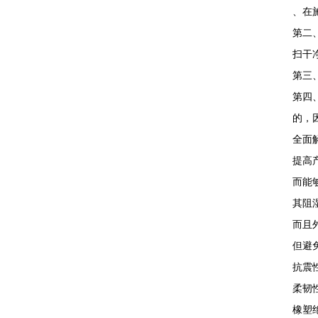
、在
第二
扫干
第三
第四
的，
全面
提高
而能
其阻
而且
但避
抗震
柔韧
橡塑