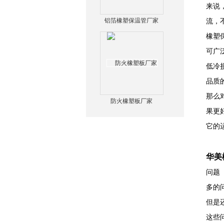
来说
铝箔橡塑保温管厂家
流，
橡塑
可广
低冷
品质
那么
防火橡塑板厂家
果更
它的
华美
问题
多的
但是
这些