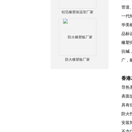
管道
铝箔橡塑保温管厂家
一代
华美
品标
橡塑
抗碱
防火橡塑板厂家
广，
香港
导热系
表面放
具有
防火
安装
不含C