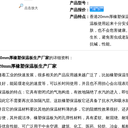
产品型号：
点击放大
产品报价：
产品特点：
香港20mm厚橡塑保
温板使用起来十分安
肤，也不会危害健康
生长，避免害虫或老
抗碱，性能。
20mm厚橡塑保温板生产厂家
的详细资料：
20mm厚橡塑保温板生产厂家
随着工业的快速发展，很多相关的产品应用越来越广泛了，比如橡塑保温
良好，能延缓老化的速度等，可以长时间使用，并且也不用担心会出现表
保温板的特点：它具有密闭式的气泡构造，有效地隔绝了水汽的进入，即
因此它不需要再次添加隔汽层。这款橡塑保温板它还具备了抗水汽和吸水
并且它的保温材料要比其他的保温材料薄的多，它的阻燃性效果很好。还
方便，其外观洁净。橡塑保温板为闭孔弹性材料，具有柔软、耐屈绕、耐
等优良性能。可广泛用于中央空调、建筑、化工、医药、轻纺、冶金、船