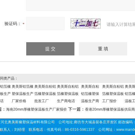
验证码：
请输入计算结
同类产品：
铝箔橡
奥美斯铝箔橡
奥美斯自粘铝
奥美斯自粘铝
奥美斯自粘
奥美斯自粘铝
奥美
板生产
塑保温板生产
箔橡塑保温板
箔橡塑保温板
铝箔橡塑保
箔橡塑保温板
铝箔
话
厂家价格
批发工厂
生产商电话
温板生产商
工厂报价
温板
篇：
下一篇：
海南20mm厚橡塑保温板生产厂家报价
香港20mm厚橡塑保温板供应商
河北奥美斯橡塑保温材料有限公司 公司地址:廊坊市大城县留各庄开发区 邮政编码：
联系人：刘经理 联系电话：传真号码：86-0316-5961337 公司网址：
www.mand