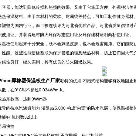
、容器，能达到降低冷损和热损的效果。又由于它施工方便、外观整洁美
绝热保温材料。由于本材料的柔软、耐屈绕等特点，可加工制作健身器材
橡塑曾为国内行业，而且被连续评为河北省优质产品、河北省质量信得过
识使用证、并获得建材防火环保标志使用证及环保建材证明商标使用证。
保温板使用起来十分安全，既不会刺激皮肤，也不会危害健康。它们能防
，性能。这些性能使橡塑成为保护管道的理想绝热材料，防止它们因大气
耐候性良好，经久实用，具有优良的防火阻燃效果。
20mm厚橡塑保温板生产厂家
独特的优点 闭泡式结构能够有效地阻止
数，在0°C时不超过0.034W/m·k。
热系数高，达到9W/m2k
优异的抗水汽渗透能力 湿阻μ≥5,000 构成"内置"的防水汽层，使保温板
性能好 氧指数32以上
简易快捷
FC, HFC或HCFC等含氟烃材料 不含甲醛、粉尘和纤维