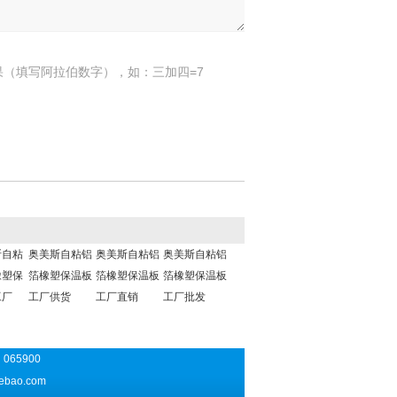
果（填写阿拉伯数字），如：三加四=7
斯自粘
奥美斯自粘铝
奥美斯自粘铝
奥美斯自粘铝
橡塑保
箔橡塑保温板
箔橡塑保温板
箔橡塑保温板
工厂
工厂供货
工厂直销
工厂批发
065900
ebao.com