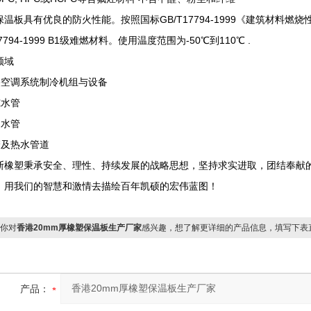
保温板具有优良的防火性能。按照国标GB/T17794-1999《建筑材料
17794-1999 B1级难燃材料。使用温度范围为-50℃到110℃ .
领域
中央空调系统制冷机组与设备
冻水管
凝水管
管及热水管道
斯橡塑秉承安全、理性、持续发展的战略思想，坚持求实进取，团结奉献
，用我们的智慧和激情去描绘百年凯硕的宏伟蓝图！
你对
香港20mm厚橡塑保温板生产厂家
感兴趣，想了解更详细的产品信息，填写下表
产品：