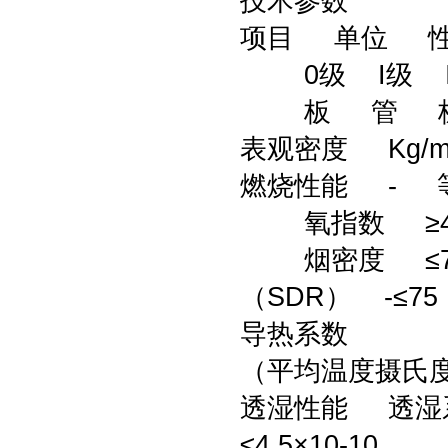
技术参数
项目 单位 性
0级 I级 I
板 管 板
表观密度 Kg/m3
燃烧性能 - 
氧指数 ≥40
烟密度 ≤70
（SDR） -≤75
导热系数
（平均温度摄氏度）
透湿性能 透湿系数 G
≤4.5×10-10