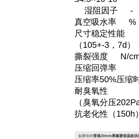
湿阻因子 - ≤10×
真空吸水率 % 
尺寸稳定性能
（105+-3，7d
撕裂强度 N/cm
压缩回弹率
压缩率50%压缩时
耐臭氧性
（臭氧分压202P
抗老化性（150
如果你对
香港20mm厚橡塑保温板供