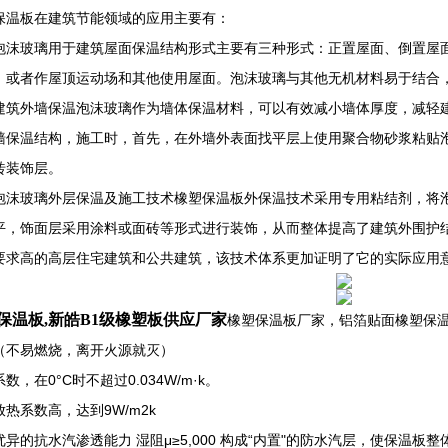
保温板在建筑节能领域的应用主要有：
泡沫玻璃用于建筑屋面保温结构形式主要有三种形式：正置屋面、倒置屋
；或者作屋顶运动场和其他使用屋面。泡沫玻璃与其他无机材料易于结合
建筑外墙保温泡沫玻璃作为墙体保温材料，可以有效减小墙体厚度，减轻
墙保温结构，施工时，首先，在外墙外表面找平层上使用聚合物砂浆粘贴
砖装饰层。
泡沫玻璃外层保温及施工技术橡塑保温板外保温技术采用专用粘结剂，将
平，饰面层采用涂料或面砖等形式进行装饰，从而整体提高了建筑外围护
要求高的高层住宅建筑和公共建筑，该技术体系更加证明了它的实际应用
保温板,新皓B1级橡塑板供应厂家
橡塑保温板厂家，铝箔贴面橡塑保温
（不易燃烧，离开火源就灭）
数，在0°C时不超过0.034W/m·k。
热系数高，达到9W/m2k
优异的抗水汽渗透能力 湿阻μ≥5,000 构成“内置"的防水汽层，使保温板