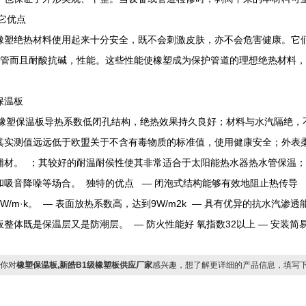
其它优点
绝热材料使用起来十分安全，既不会刺激皮肤，亦不会危害健康。它们
板 管而且耐酸抗碱，性能。这些性能使橡塑成为保护管道的理想绝热材料
保温板
级橡塑保温板导热系数低闭孔结构，绝热效果持久良好；材料与水汽隔绝，
其实测值远远低于欧盟关于不含有毒物质的标准值，使用健康安全；外表
辅材。 ；其较好的耐温耐侯性使其非常适合于太阳能热水器热水管保温
和吸音降噪等场合。 独特的优点 — 闭泡式结构能够有效地阻止热传导 —
34W/m·k。 — 表面放热系数高，达到9W/m2k — 具有优异的抗水汽渗透能
板整体既是保温层又是防潮层。 — 防火性能好 氧指数32以上 — 安装简
你对
橡塑保温板,新皓B1级橡塑板供应厂家
感兴趣，想了解更详细的产品信息，填写