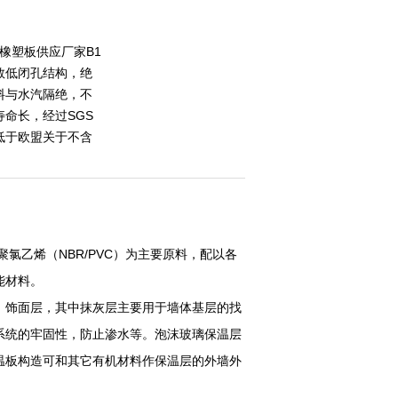
级橡塑板供应厂家B1
数低闭孔结构，绝
料与水汽隔绝，不
命长，经过SGS
低于欧盟关于不含
乙烯（NBR/PVC）为主要原料，配以各
能材料。
、饰面层，其中抹灰层主要用于墙体基层的找
系统的牢固性，防止渗水等。泡沫玻璃保温层
温板构造可和其它有机材料作保温层的外墙外