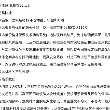
性能好 氧指数32以上
简易快捷
保温板不含氟烃材料 不含甲醛、粉尘和纤维
保温板具有优良的防火性能，使用温度范围为-50℃到110℃
保温板价格外保温技术构造系统由泡沫玻璃粘结层、泡沫玻璃保温层、抗
抗裂砂浆保温层，以及饰面层组成。根据我公司对实验验证和实际应用状
，对基层墙体的平整度和垂直度有特殊要求，应以符合国家规定现行墙体
墙体之间存在空隙的可能性，提高安全系数，对达不到上述平整度和垂直度
平，然后进行泡沫玻璃粘贴施工。橡塑保温板的体系构成和应用领域。
保温材料的产品性能:
导热系数低
温度为0℃时，本材料导热系数为0.034W/mk，而它的表面放热系数
防火规范》和《高层民用建筑防火设计规范》要求用于管道及设备的保温
阻燃减烟原料，燃烧时产生的烟浓度极低，而且遇火不熔化，不会滴下着火的
06《建筑材料及制品燃烧性能分级》，华美Class1产品指标远优于国标