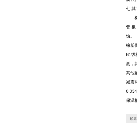
七:
橡塑
管 
蚀。
橡塑
B1
测，
其他
减震
0.0
保温
如果