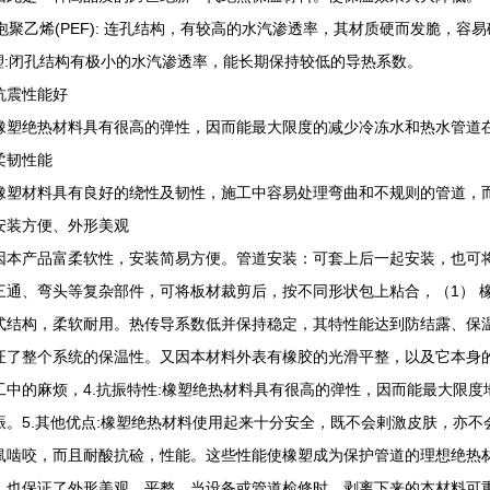
发泡聚乙烯(PEF): 连孔结构，有较高的水汽渗透率，其材质硬而发脆，容
橡塑:闭孔结构有极小的水汽渗透率，能长期保持较低的导热系数。
抗震性能好
绝热材料具有很高的弹性，因而能最大限度的减少冷冻水和热水管
柔韧性能
材料具有良好的绕性及韧性，施工中容易处理弯曲和不规则的管道
安装方便、外形美观
产品富柔软性，安装简易方便。管道安装：可套上后一起安装，也可将
三通、弯头等复杂部件，可将板材裁剪后，按不同形状包上粘合，（1） 
式结构，柔软耐用。热传导系数低并保持稳定，其特性能达到防结露、保
证了整个系统的保温性。又因本材料外表有橡胶的光滑平整，以及它本身
工中的麻烦，4.抗振特性:橡塑绝热材料具有很高的弹性，因而能最大限
振。5.其他优点:橡塑绝热材料使用起来十分安全，既不会剌激皮肤，亦
鼠啮咬，而且耐酸抗硷，性能。这些性能使橡塑成为保护管道的理想绝热
。也保证了外形美观、平整。当设备或管道检修时，剥离下来的本材料