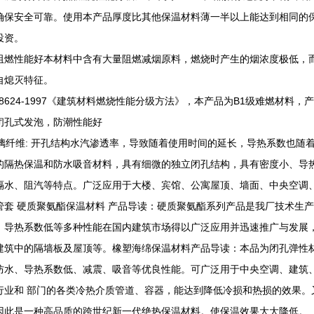
确保安全可靠。使用本产品厚度比其他保温材料薄一半以上能达到相同的
投资。
阻燃性能好本材料中含有大量阻燃减烟原料，燃烧时产生的烟浓度极低，
自熄灭特征。
B8624-1997《建筑材料燃烧性能分级方法》，本产品为B1级难燃材料，
闭孔式发泡，防潮性能好
玻璃纤维: 开孔结构水汽渗透率，导致随着使用时间的延长，导热系数也随
的隔热保温和防水吸音材料，具有细微的独立闭孔结构，具有密度小、导
隔水、阻汽等特点。广泛应用于大楼、宾馆、公寓屋顶、墙面、中央空调、
管套 硬质聚氨酯保温材料 产品导读：硬质聚氨酯系列产品是我厂技术生
、导热系数低等多种性能在国内建筑市场得以广泛应用并迅速推广与发展，
建筑中的隔墙板及屋顶等。橡塑海绵保温材料产品导读：本品为闭孔弹性
防水、导热系数低、减震、吸音等优良性能。可广泛用于中央空调、建筑
行业和 部门的各类冷热介质管道、容器，能达到降低冷损和热损的效果。
因此是一种高品质的跨世纪新一代绝热保温材料。使保温效果大大降低。