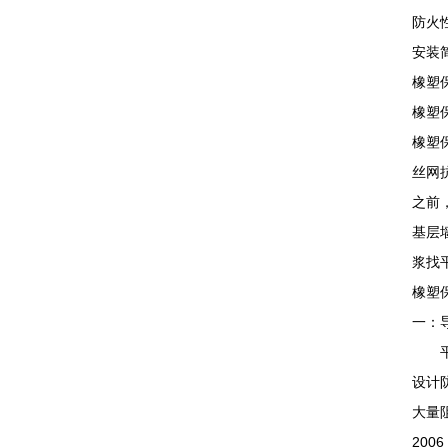
防火
安装
橡塑
橡塑
橡塑
丝网
之前
基层
浆找
橡塑
一：
平均
设计
大量
20