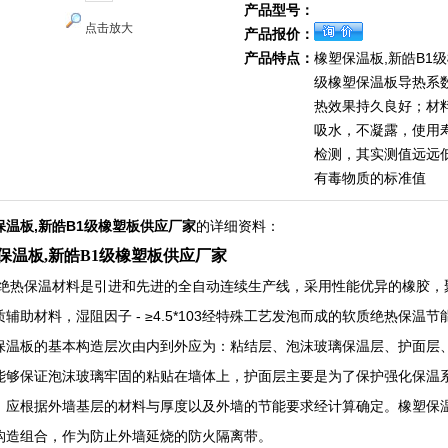
产品型号：
点击放大
产品报价：
产品特点：
橡塑保温板,新皓B1
级橡塑保温板导热系
热效果持久良好；材
吸水，不凝露，使用寿
检测，其实测值远远
有毒物质的标准值
保温板,新皓B1级橡塑板供应厂家
的详细资料：
保温板,新皓B1级橡塑板供应厂家
绝热保温材料是引进和先进的全自动连续生产线，采用性能优异的橡胶，聚氯
质辅助材料，湿阻因子 - ≥4.5*103经特殊工艺发泡而成的软质绝热保温节
保温板的基本构造层次由内到外应为：粘结层、泡沫玻璃保温层、护面层
能够保证泡沫玻璃牢固的粘贴在墙体上，护面层主要是为了保护强化保温
，应根据外墙基层的材料与厚度以及外墙的节能要求经计算确定。橡塑保
构造组合，作为防止外墙延烧的防火隔离带。