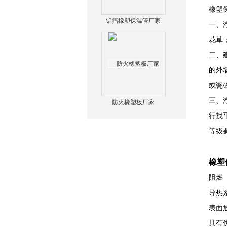
橡塑
铝箔橡塑保温管厂家
一、
花草
二、
的外
或瓷
三、
防火橡塑板厂家
行找
等级
橡塑
阻燃
导热系
表面放
具有