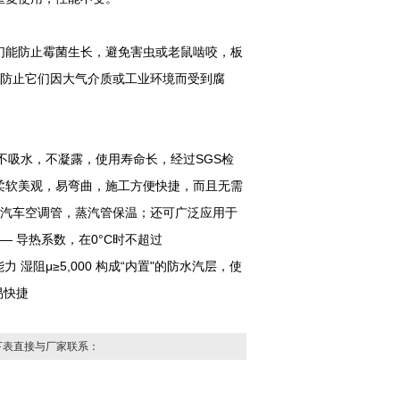
能防止霉菌生长，避免害虫或老鼠啮咬，板
，防止它们因大气介质或工业环境而受到腐
不吸水，不凝露，使用寿命长，经过SGS检
柔软美观，易弯曲，施工方便快捷，而且无需
；汽车空调管，蒸汽管保温；还可广泛应用于
 导热系数，在0°C时不超过
力 湿阻μ≥5,000 构成“内置"的防水汽层，使
易快捷
下表直接与厂家联系：