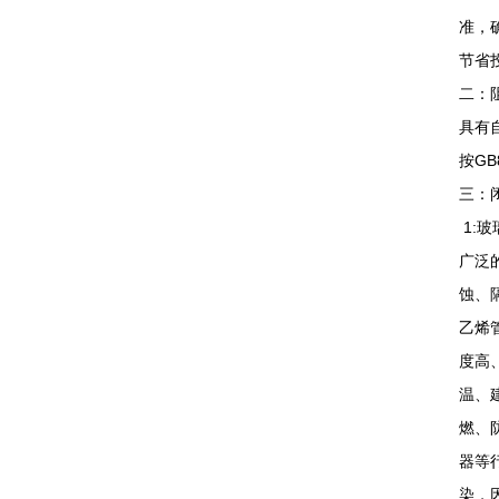
准，
节省
二：
具有
按G
三：
1:
广泛
蚀、
乙烯
度高
温、
燃、
器等
染，