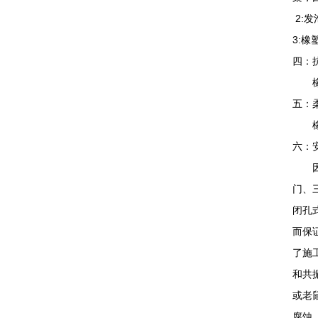
2:
3:
四：
橡塑
五：
橡塑
六：
因本
门、
闭孔
而保
了施
和共
或老
腐蚀