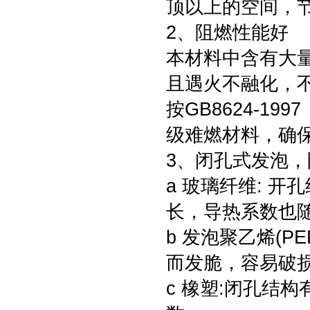
顶以上的空间，
2、阻燃性能好
本材料中含有大
且遇火不融化，
按GB8624-1
级难燃材料，确
3、闭孔式发泡
a 玻璃纤维: 
长，导热系数也
b 发泡聚乙烯(P
而发脆，容易破
c 橡塑:闭孔结