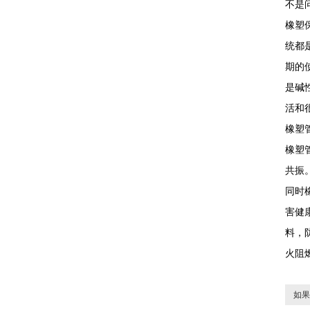
不是
橡塑
统都
期的
是碱
活和
橡塑
橡塑
共振
同时
害健
料，
火阻
如果