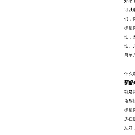
介绍
可以
们，
橡塑
性，
性。
简单
什么
新皓
就是
龟裂
橡塑
少在
别好