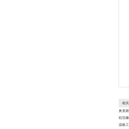
相关
奥美斯
铝箔橡
温板工