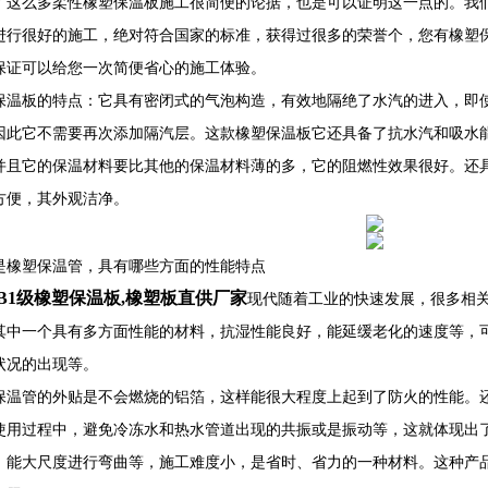
了这么多柔性橡塑保温板施工很简便的论据，也是可以证明这一点的。我
进行很好的施工，绝对符合国家的标准，获得过很多的荣誉个，您有橡塑
保证可以给您一次简便省心的施工体验。
保温板的特点：它具有密闭式的气泡构造，有效地隔绝了水汽的进入，即
因此它不需要再次添加隔汽层。这款橡塑保温板它还具备了抗水汽和吸水
并且它的保温材料要比其他的保温材料薄的多，它的阻燃性效果很好。还
方便，其外观洁净。
是橡塑保温管，具有哪些方面的性能特点
B1级橡塑保温板,橡塑板直供厂家
现代随着工业的快速发展，很多相
其中一个具有多方面性能的材料，抗湿性能良好，能延缓老化的速度等，
状况的出现等。
保温管的外贴是不会燃烧的铝箔，这样能很大程度上起到了防火的性能。
使用过程中，避免冷冻水和热水管道出现的共振或是振动等，这就体现出
，能大尺度进行弯曲等，施工难度小，是省时、省力的一种材料。这种产