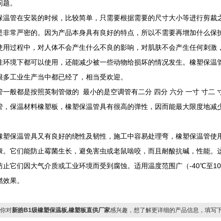
问题。
保温管在安装的时候，比较简单，只需要根据需要的尺寸大小等进行剪裁
是非常严密的。因为产品本身具有良好的特点，所以不需要再增加什么保
使用过程中，对人体不会产生什么不良的影响，对肌肤不会产生任何刺激
性环境下都可以使用，还能减少被一些动物给损坏的情况发生。橡塑保温
很多工业生产当中都已经了，相当受欢迎。
管一般都是按照英制管做的 最小的是空调管有二分 四分 六分 一寸 寸二
管，保温材料橡塑板，橡塑保温管具有很高的弹性，因而能最大限度地减少
。
橡塑保温管具又有良好的绕性及韧性，施工中容易处理弯，橡塑保温管使
康。它们能防止霉菌生长，避免害虫或老鼠啮咬，而且耐酸抗碱，性能。
防止它们因大气介质或工业环境而受到腐蚀。适用温度范围广（-40℃至1
燃效果。
你对
新皓B1级橡塑保温板,橡塑板直供厂家
感兴趣，想了解更详细的产品信息，填写