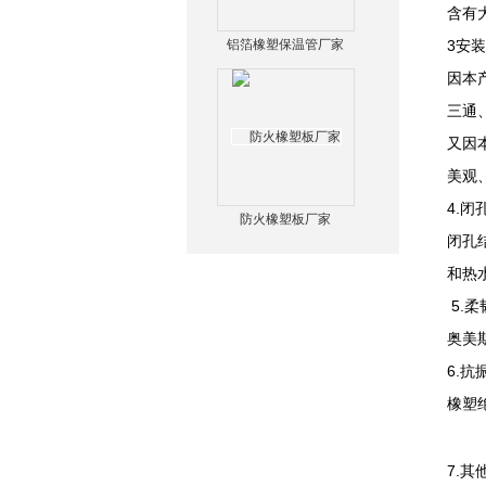
含有
铝箔橡塑保温管厂家
3安
因本
三通
又因
美观
4.闭
防火橡塑板厂家
闭孔
和热
5.柔
奥美
6.抗
橡塑
7.其