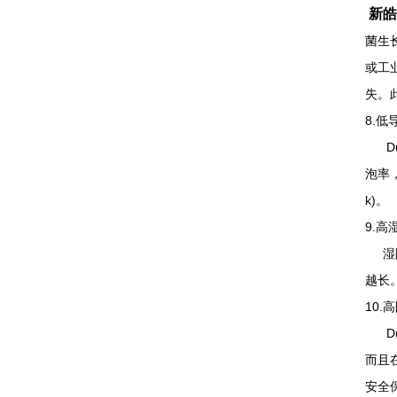
新皓
菌生
或工
失。
8.低
Du
泡率
k)。
9.高
湿阻
越长。
10.
Dur
而且
安全