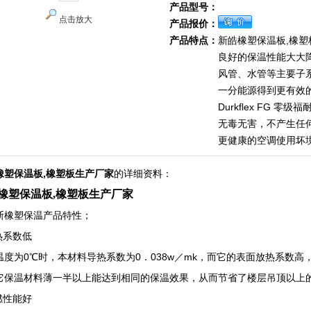
产品型号：
点击放大
产品报价：
产品特点：
新皓橡塑保温板,橡
良好的保温性能大大
风管、水管等主要子
一分能源得到更有效
Durkflex FG 
无毒无害，不产生任
更健康的空调使用坏
橡塑保温板,橡塑板生产厂家
的详细资料：
橡塑保温板,橡塑板生产厂家
斯橡塑保温产品特性；
热系数低
温度为0℃时，本材料导热系数为0．038w／mk，而它的表面放热系数
它保温材料薄一半以上能达到相同的保温效果，从而节省了楼层吊顶以上
燃性能好