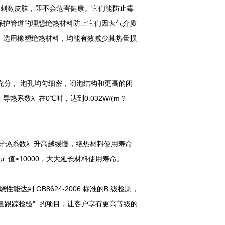
刺激皮肤，即不会危害健康。它们能防止霉
保护管道的理想绝热材料防止它们因大气介质
，选用橡塑绝热材料，均能有效减少其热量损
发泡充分， 泡孔均匀细密，闭泡结构和更高的闭
数λ 在0℃时，达到0.032W/(m ?
导热系数λ 升高越缓慢，绝热材料使用寿命
μ 值≥10000，大大延长材料使用寿命。
性能达到 GB8624-2006 标准的B 级检测，
质量跟踪检验" 的项目，让客户享有更高等级的