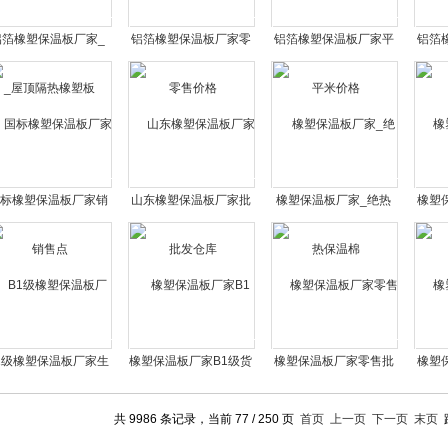
铝箔橡塑保温板厂家_
铝箔橡塑保温板厂家零
铝箔橡塑保温板厂家平
铝箔
屋顶隔热橡塑板
售价格
米价格
标橡塑保温板厂家销
山东橡塑保温板厂家批
橡塑保温板厂家_绝热
橡塑
售点
发仓库
保温棉
1级橡塑保温板厂家生
橡塑保温板厂家B1级货
橡塑保温板厂家零售批
橡塑
产批发
源
发商
共 9986 条记录，当前 77 / 250 页
首页
上一页
下一页
末页