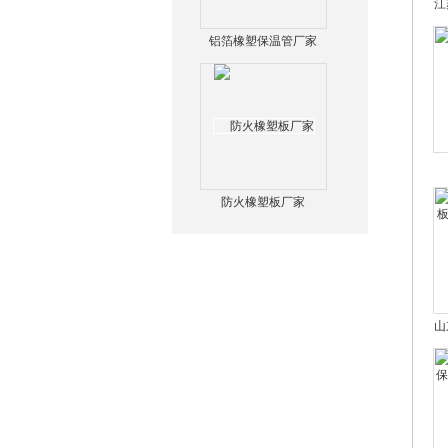
江
铝箔橡塑保温管厂家
板
防火橡塑板厂家
山